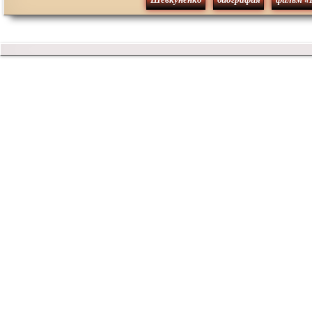
Шевкуненко
биография
фильм «