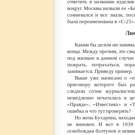
отметить в названии издели
вокруг Москвы назвали ее «Бер
сомневался и все знали, пос
была переименована в «С-25»
Люб
Каким бы делом ни занимал
конца. Между прочим, это свид
под жизнью в данном случае
пожрать, потрахаться, пор
занимается. Приведу пример.
Выше уже написано о «пр
приговору которого был ра
следили сотни журналистов
немедленно печаталась в це
«Правде», «Известиях» и «Т
ошибка и что тут проверять?
Но жена Бухарина, находяс
не виновен. И вот в 1939
освобождая болтунов и невин