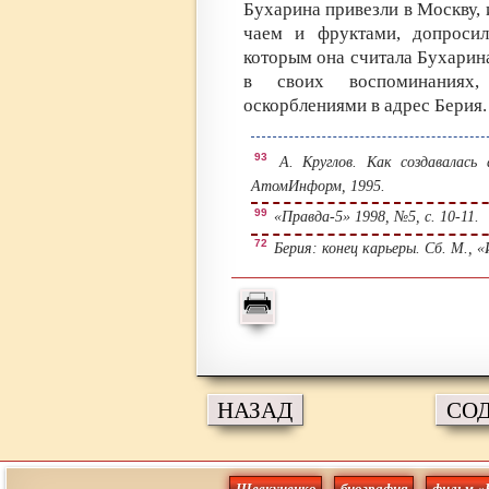
Бухарина привезли в Москву, и
чаем и фруктами, допросил
которым она считала Бухарин
в своих воспоминаниях
оскорблениями в адрес Берия.
93
А. Круглов. Как создавалас
АтомИнформ, 1995.
99
«Правда-5» 1998, №5, с. 10-11.
72
Берия: конец карьеры. Сб. М., 
НАЗАД
СО