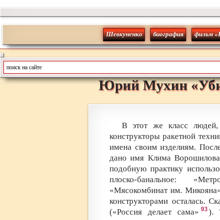
Шевкуненко
биография
фильм «
Юрий
Мухин
«
Уб
В этот же класс людей,
конструкторы ракетной техни
имена своим изделиям. Посл
дано имя Клима Ворошилова 
подобную практику использо
плоско-банальное: «Ме
«Мясокомбинат им. Микояна»
конструкторами осталась. С
93
(«Россия делает сама»
).