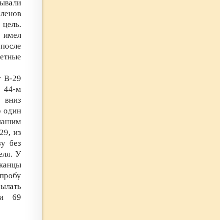
зывали
членов
цель.
ь имел
после
метные
 В-29
 44-м
 вниз
о один
 нашим
29, из
зу без
еля. У
канцы
 пробу
ылать
ми 69