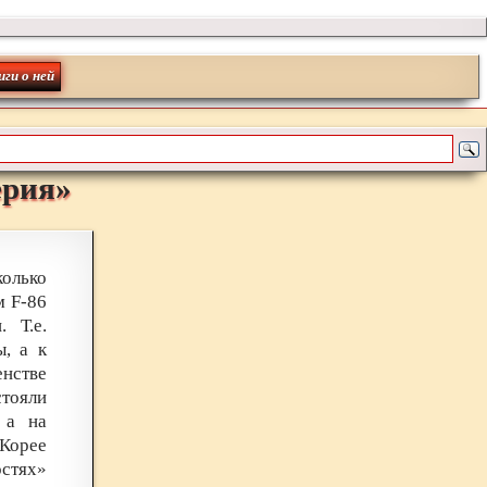
иги о ней
ерия
»
олько
м F-86
 Т.е.
, а к
нстве
стояли
 а на
 Корее
стях»