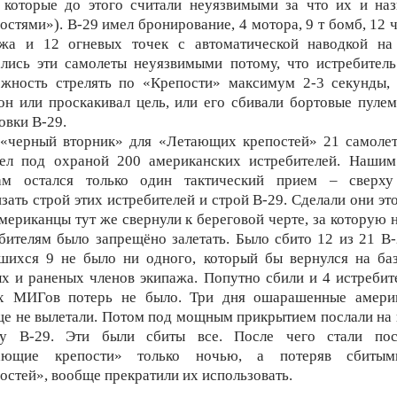
 которые до этого считали неуязвимыми за что их и на
остями»). В-29 имел бронирование, 4 мотора, 9 т бомб, 12 
ажа и 12 огневых точек с автоматической наводкой на 
лись эти самолеты неуязвимыми потому, что истребител
ожность стрелять по «Крепости» максимум 2-3 секунды, 
он или проскакивал цель, или его сбивали бортовые пуле
овки В-29.
«черный вторник» для «Летающих крепостей» 21 самолет
тел под охраной 200 американских истребителей. Нашим
м остался только один тактический прием – сверху
зать строй этих истребителей и строй В-29. Сделали они эт
американцы тут же свернули к береговой черте, за которую
бителям было запрещёно залетать. Было сбито 12 из 21 В-
шихся 9 не было ни одного, который бы вернулся на ба
х и раненых членов экипажа. Попутно сбили и 4 истребит
х МИГов потерь не было. Три дня ошарашенные амери
е не вылетали. Потом под мощным прикрытием послали на
ку В-29. Эти были сбиты все. После чего стали пос
ающие крепости» только ночью, а потеряв сбиты
остей», вообще прекратили их использовать.