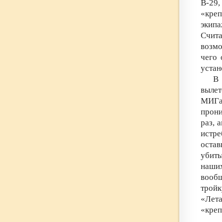
В-29,
«креп
экип
Счита
возм
чего 
устан
В 
выле
МИГа
прони
раз, 
истре
остав
убиты
наши
вообщ
трой
«Лет
«креп