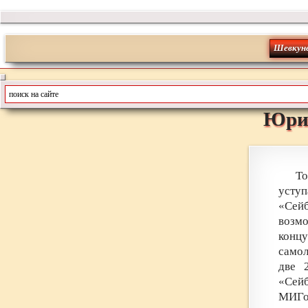
Шевкун
Юри
Т
уступ
«Сей
возм
конц
самол
две 
«Сейб
МИГо