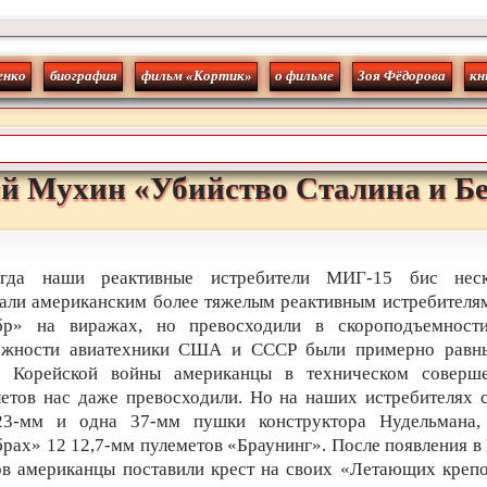
енко
биография
фильм «Кортик»
о фильме
Зоя Фёдорова
кн
й
Мухин
«
Убийство Сталина и Б
огда наши реактивные истребители МИГ-15 бис неск
али американским более тяжелым реактивным истребителя
бр» на виражах, но превосходили в скороподъемности.
ожности авиатехники США и СССР были примерно равны
у Корейской войны американцы в техническом соверше
етов нас даже превосходили. Но на наших истребителях 
23-мм и одна 37-мм пушки конструктора Нудельмана,
рах» 12 12,7-мм пулеметов «Браунинг». После появления в
в американцы поставили крест на своих «Летающих крепо