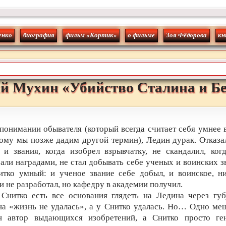
енко
биография
фильм «Кортик»
о фильме
Зоя Фёдорова
кн
й
Мухин
«
Убийство Сталина и Б
понимании обывателя (который всегда считает себя умнее 
ому мы позже дадим другой термин), Ледин дурак. Отказа
 и звания, когда изобрел взрывчатку, не скандалил, ког
али наградами, не стал добывать себе ученых и воинских з
тко умный: и ученое звание себе добыл, и воинское, н
и не разработал, но кафедру в академии получил.
Снитко есть все основания глядеть на Ледина через гу
а «жизнь не удалась», а у Снитко удалась. Но… Одно ме
н автор выдающихся изобретений, а Снитко просто ген