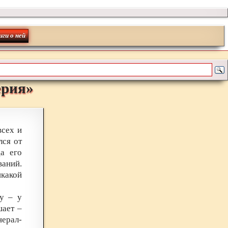
иги о ней
ерия
»
всех и
лся от
да его
ваний.
икакой
бу – у
шает –
ерал-