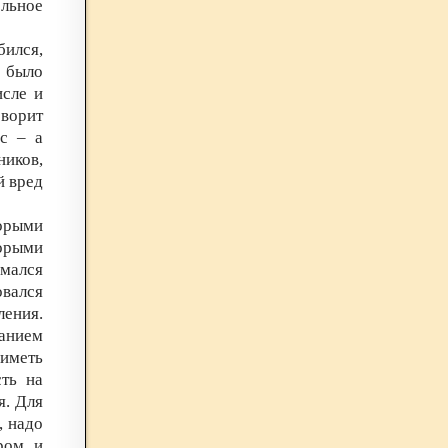
льное
ился,
е было
исле и
оворит
с – а
иков,
й вред
орыми
орыми
мался
вался
ения.
анием
иметь
сть на
я. Для
, надо
ром, и