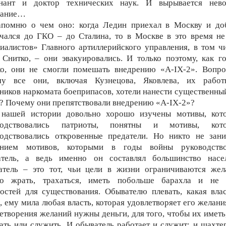
енант и доктор технических наук. И вырывается нево
нание…
помню о чем оно: когда Ледин приехал в Москву и доб
чался до ГКО – до Сталина, то в Москве в это время н
иалистов» Главного артиллерийского управления, в том ч
 Снитко, – они эвакуировались. И только поэтому, как г
ко, они не смогли помешать внедрению «А-IX-2». Вопро
му все они, включая Кузнецова, Яковлева, их работн
ников наркомата боеприпасов, хотели нанести существенны
 Почему они препятствовали внедрению «А-IX-2»?
 нашей истории довольно хорошо изучены мотивы, кот
водствовались патриоты, понятны и мотивы, кот
водствовались откровенные предатели. Но никто не зани
ением мотивов, которыми в годы войны руководство
атель, а ведь именно он составлял большинство насел
атель – это тот, чьи цели в жизни ограничиваются жел
но жрать, трахаться, иметь побольше барахла и не 
остей для существования. Обывателю плевать, какая вла
, ему мила любая власть, которая удовлетворяет его желани
етворения желаний нужны деньги, для того, чтобы их иметь
ать или служить. И обыватель работает и служит: и шахте