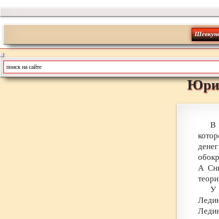
Шевкун
Юри
В 
котор
денег
обокр
А Сни
теори
У 
Ледин
Леди