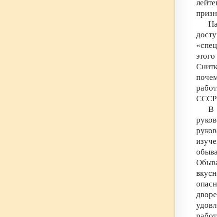
лейт
приз
На
досту
«спец
этого
Снит
поче
работ
СССР?
В
руко
руко
изуч
обыв
Обыв
вкус
опасн
дворе
удовл
работ