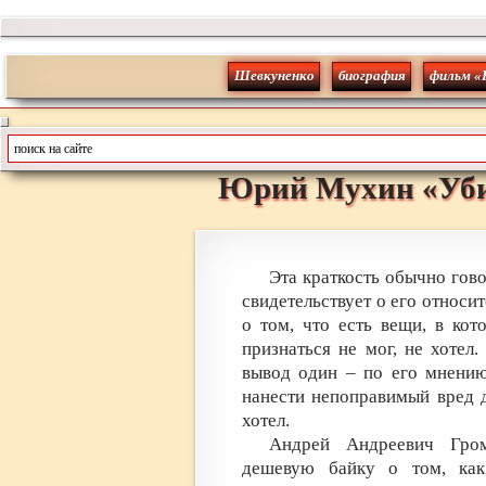
Шевкуненко
биография
фильм «
Юрий
Мухин
«
Уб
Эта краткость обычно гов
свидетельствует о его относит
о том, что есть вещи, в ко
признаться не мог, не хотел
вывод один – по его мнению
нанести непоправимый вред 
хотел.
Андрей Андреевич Гро
дешевую байку о том, как