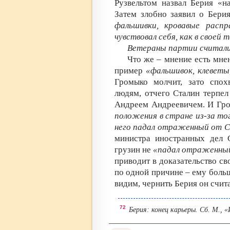
Рузвельтом назвал Берия «н
Затем злобно заявил о Бери
фальшивки, кровавые расп
чувствовал себя, как в своей т
Ветераны партии считали 
Что же – мнение есть мне
пример
«фальшивок, клеветы
Громыко молчит, зато спохв
людям, отчего Сталин терпе
Андреем Андреевичем. И Гр
положения в стране из-за то
него падал отраженный от С
министра иностранных дел 
грузин не
«падал отраженный
приводит в доказательство св
по одной причине – ему больш
видим, чернить Берия он счит
72
Берия: конец карьеры. Сб. М., 