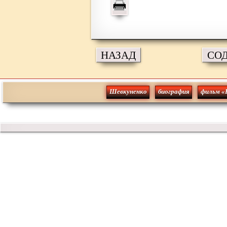
НАЗАД
СО
Шевкуненко
биография
фильм «