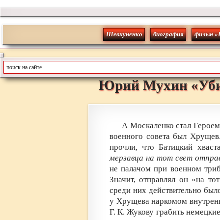
Шевкуненко
биография
фильм «
Юрий
Мухин
«
Уб
А Москаленко стал Героем
военного совета был Хрущев
прочли, что Батицкий хваст
мерзавца на тот свет отпра
не палачом при военном триб
Значит, отправлял он «на то
среди них действительно бы
у Хрущева наркомом внутренни
Г. К. Жукову грабить немецки