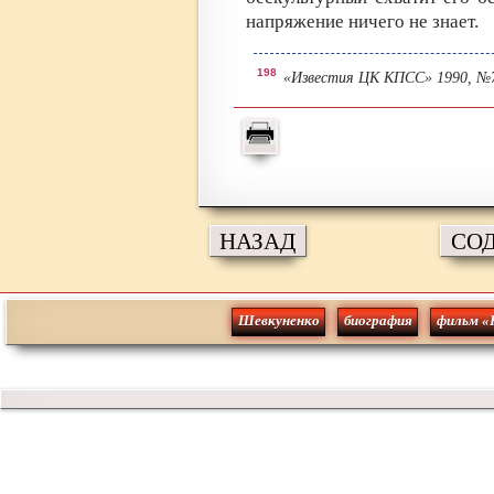
напряжение ничего не знает.
198
«Известия ЦК КПСС» 1990, №7,
НАЗАД
СО
Шевкуненко
биография
фильм «