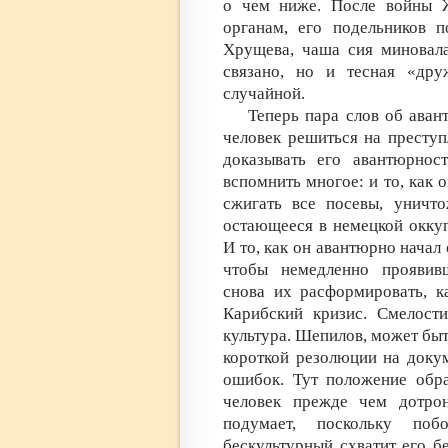
о чем ниже. После войны Ж
органам, его подельников п
Хрущева, чаша сия миновала.
связано, но и тесная «др
случайной.
Теперь пара слов об авант
человек решиться на преступ
доказывать его авантюрнос
вспомнить многое: и то, как 
сжигать все посевы, уничто
остающееся в немецкой оккуп
И то, как он авантюрно начал
чтобы немедленно проявивш
снова их расформировать, к
Карибский кризис. Смелост
культура. Шепилов, может быть
короткой резолюции на доку
ошибок. Тут положение обра
человек прежде чем дотрон
подумает, поскольку побо
бескультурный схватит его бе