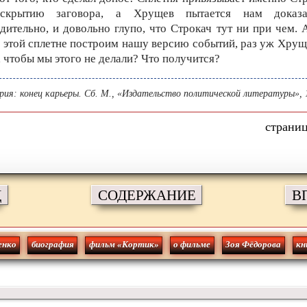
скрытию заговора, а Хрущев пытается нам доказ
дительно, и довольно глупо, что Строкач тут ни при чем. 
 этой сплетне построим нашу версию событий, раз уж Хрущ
, чтобы мы этого не делали? Что получится?
рия: конец карьеры. Сб. М., «Издательство политической литературы», 
Д
СОДЕРЖАНИЕ
В
енко
биография
фильм «Кортик»
о фильме
Зоя Фёдорова
кн