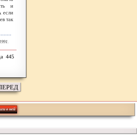
ать и
А если
ев так
1991.
445
ПЕРЕД
иги о ней