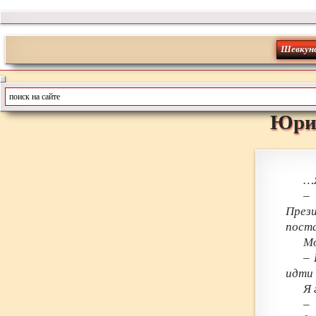
Шевкун
Юри
…Я
– 
През
поста
Мо
– 
идти 
Я 
–