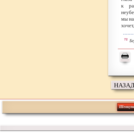
к ра
неубе
мы на
хочет
72
Бе
НАЗА
Шевкун