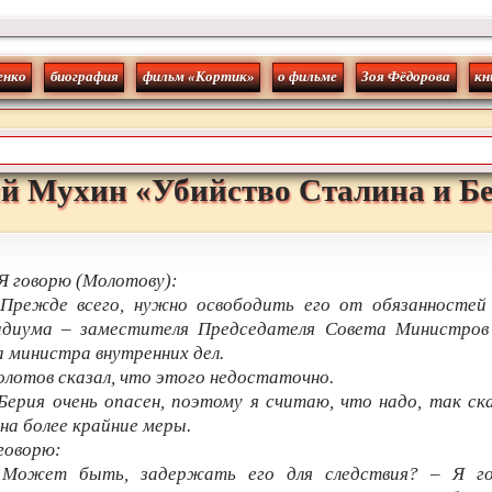
енко
биография
фильм «Кортик»
о фильме
Зоя Фёдорова
кн
й
Мухин
«
Убийство Сталина и Б
 говорю (Молотову):
Прежде всего, нужно освободить его от обязанностей 
идиума – заместителя Председателя Совета Министров
 министра внутренних дел.
лотов сказал, что этого недостаточно.
Берия очень опасен, поэтому я считаю, что надо, так ск
на более крайние меры.
говорю:
 Может быть, задержать его для следствия? – Я го