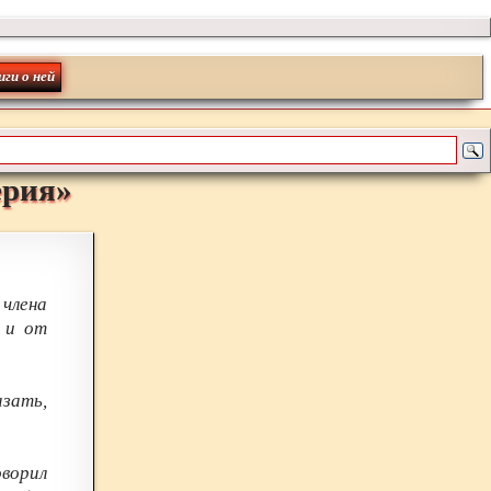
иги о ней
ерия
»
члена
 и от
азать,
ворил