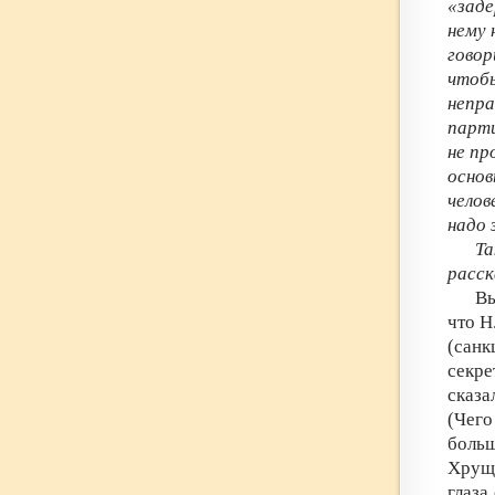
«зад
нему 
говор
чтобы
непр
парти
не пр
осно
чело
надо 
Т
расск
Вы
что Н
(санк
секре
сказа
(Чего
больш
Хруще
глаза