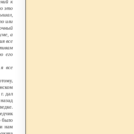
ний к
но это
лышал,
то или
очный
уме, а
ия все
тивам
о его
я все
отому,
инском
г. дал
 назад
ведке.
ведчик
о было
ти нам
рокача