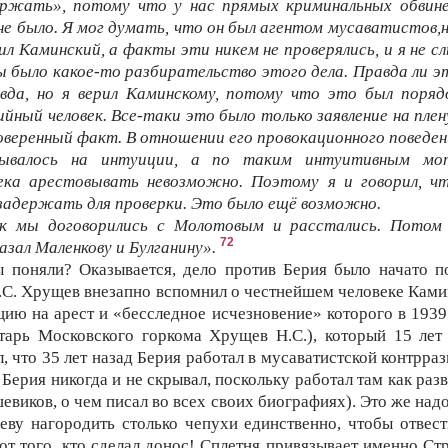
ержать», потому что у нас прямых криминальных обвине
не было. Я мог думать, что он был агентом мусаватистов,
ил Каминский, а факты эти никем не проверялись, и я не с
 было какое-то разбирательство этого дела. Правда ли э
авда, но я верил Каминскому, потому что это был поряд
йный человек. Все-таки это было только заявление на плен
оверенный факт. В отношении его провокационного поведен
вывалось на интуиции, а по таким интуитивным мо
века арестовывать невозможно. Поэтому я и говорил, чт
задержать для проверки. Это было ещё возможно.
ак мы договорились с Молотовым и расстались. Потом 
72
азал Маленкову и Булганину».
 поняли? Оказывается, дело против Берия было начато п
.С. Хрущев внезапно вспомнил о честнейшем человеке Кам
цию на арест и «бесследное исчезновение» которого в 1939 
тарь Московского горкома Хрущев Н.С.), который 15 лет
л, что 35 лет назад Берия работал в мусаватистской контрраз
 Берия никогда и не скрывал, поскольку работал там как раз
евиков, о чем писал во всех своих биографиях). Это же над
ву нагородить столько чепухи единственно, чтобы отвес
 от того, кто сделал донос! Сплетня привязывает именно Ст