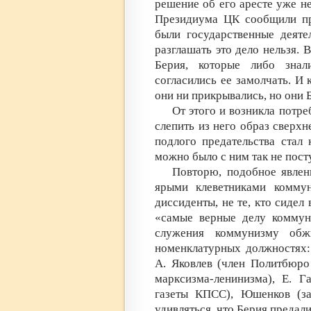
решение об его аресте уже н
Президиума ЦК сообщили пр
были государственные деяте
разглашать это дело нельзя.
Берия, которые либо знал
согласились ее замолчать. И
они ни прикрывались, но они 
От этого и возникла потре
слепить из него образ сверхн
подлого предательства стал
можно было с ним так не посту
Повторю, подобное явлен
ярыми клеветниками коммун
диссиденты, не те, кто сидел
«самые верные делу коммун
служения коммунизму обж
номенклатурных должностях:
А. Яковлев (член Политбюро
марксизма-ленинизма), Е. Г
газеты КПСС), Юшенков (зам
удивляться, что Берия предал