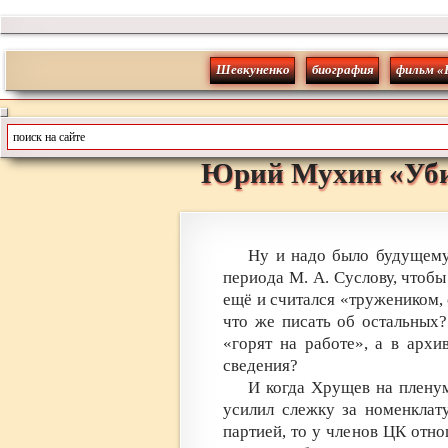
Шевкуненко
биография
фильм «
Юрий
Мухин
«
Уб
Ну и надо было будущему
периода М. А. Суслову, чтобы
ещё и считался «тружеником,
что же писать об остальных
«горят на работе», а в арх
сведения?
И когда Хрущев на пленуме
усилил слежку за номенклат
партией, то у членов ЦК отно