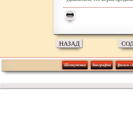
НАЗАД
СО
Шевкуненко
биография
фильм «