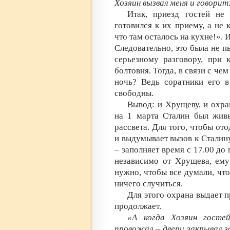
Хозяин вызвал меня и говорит
Итак, приезд гостей не
готовился к их приему, а не 
что там осталось на кухне!». 
Следовательно, это была не п
серьезному разговору, при 
болтовня. Тогда, в связи с че
ночь? Ведь соратники его в
свободны.
Вывод: и Хрущеву, и охра
на 1 марта Сталин был жив
рассвета. Для того, чтобы от
и выдумывает вызов к Сталин
– заполняет время с 17.00 до
независимо от Хрущева, ему
нужно, чтобы все думали, что
ничего случиться.
Для этого охрана выдает п
продолжает.
«А когда Хозяин госте
провожал – двери закрывал з