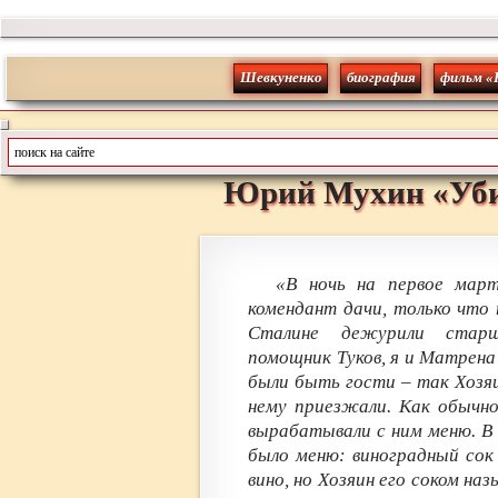
Шевкуненко
биография
фильм «
Юрий
Мухин
«
Уб
«В ночь на первое мар
комендант дачи, только что
Сталине дежурили старш
помощник Туков, я и Матрена
были быть гости – так Хозя
нему приезжали. Как обычно
вырабатывали с ним меню. В 
было меню: виноградный со
вино, но Хозяин его соком наз