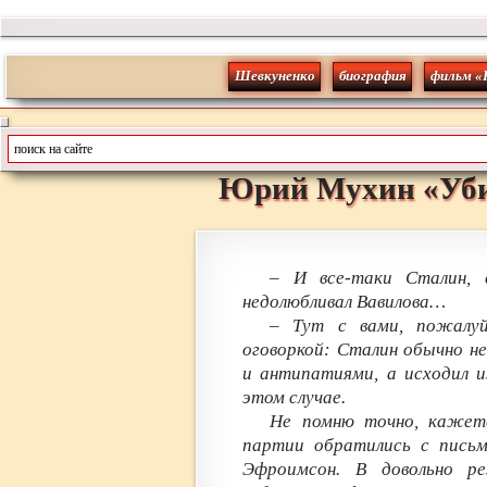
Шевкуненко
биография
фильм «
Юрий
Мухин
«
Уб
– И все-таки Сталин, 
недолюбливал Вавилова…
– Тут с вами, пожалуй
оговоркой: Сталин обычно н
и антипатиями, а исходил и
этом случае.
Не помню точно, кажет
партии обратились с письм
Эфроимсон. В довольно ре