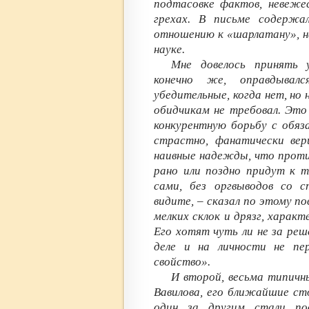
подтасовке фактов, невеже
грехах. В письме содержа
отношению к «шарлатану», н
науке.
Мне довелось принять 
конечно же, оправдывалс
убедительные, когда нет, но
обидчикам не требовал. Это
конкурентную борьбу с обяз
страстно, фанатически вер
наивные надежды, что проти
рано или поздно придут к
сами, без оргвыводов со 
видите, – сказал по этому п
мелких склок и дрязг, характ
Его хотят чуть ли не за реш
деле и на личности не пер
свойство».
И второй, весьма типичн
Вавилова, его ближайшие ст
один за другим стали по