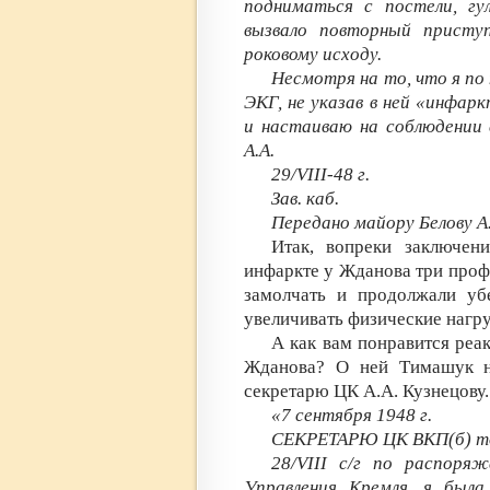
подниматься с постели, гу
вызвало повторный присту
роковому исходу.
Несмотря на то, что я по
ЭКГ, не указав в ней «инфар
и настаиваю на соблюдении
А.А.
29/VIII-48 г.
Зав. каб.
Передано майору Белову А.
Итак, вопреки заключен
инфаркте у Жданова три профе
замолчать и продолжали уб
увеличивать физические нагру
А как вам понравится реа
Жданова? О ней Тимашук н
секретарю ЦК А.А. Кузнецову.
«7 сентября 1948 г.
СЕКРЕТАРЮ ЦК ВКП(б) то
28/VIII с/г по распоря
Управления Кремля, я была