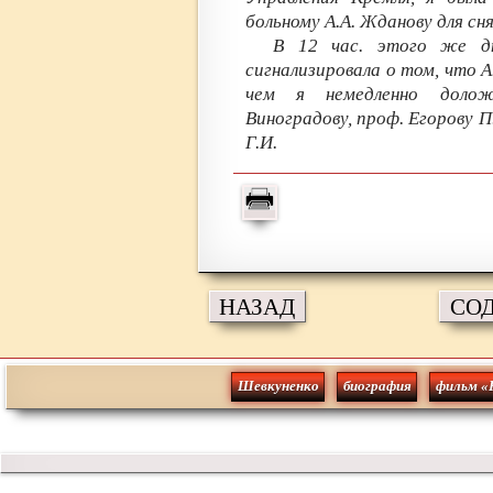
больному А.А. Жданову для сн
В 12 час. этого же д
сигнализировала о том, что 
чем я немедленно долож
Виноградову, проф. Егорову П.
Г.И.
НАЗАД
СО
Шевкуненко
биография
фильм «