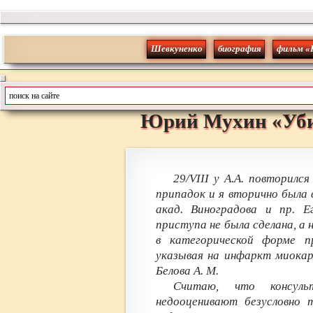
Шевкуненко
биография
фильм «
Юрий
Мухин
«
Уб
29/VIII у А.А. повторилс
припадок и я вторично была
акад. Виноградова и пр. Е
приступа не была сделана, а н
в категорической форме п
указывая на инфаркт миокар
Белова A. M.
Считаю, что консул
недооценивают безусловно 