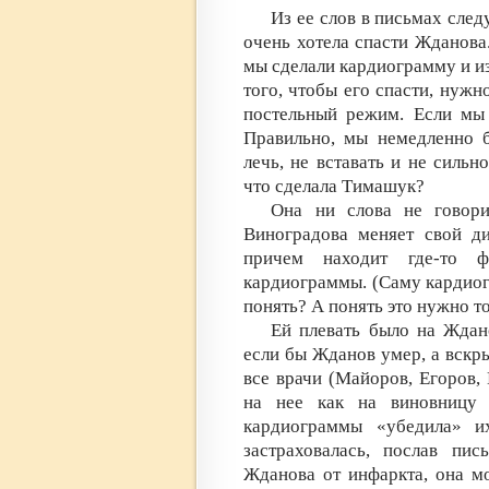
Из ее слов в письмах след
очень хотела спасти Жданова.
мы сделали кардиограмму и из
того, чтобы его спасти, нуж
постельный режим. Если мы 
Правильно, мы немедленно 
лечь, не вставать и не сильн
что сделала Тимашук?
Она ни слова не говор
Виноградова меняет свой ди
причем находит где-то ф
кардиограммы. (Саму кардиог
понять? А понять это нужно то
Ей плевать было на Ждано
если бы Жданов умер, а вскры
все врачи (Майоров, Егоров,
на нее как на виновницу 
кардиограммы «убедила» и
застраховалась, послав пис
Жданова от инфаркта, она мо