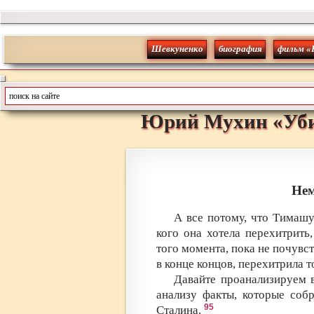
Шевкуненко
биография
фильм «
Юрий
Мухин
«
Уб
Нем
А все потому, что Тимашу
кого она хотела перехитрить
того момента, пока не почувст
в конце концов, перехитрила т
Давайте проанализируем в
анализу факты, которые соб
95
Сталина.