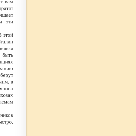
ст вам
тратят
учшает
м эти
В этой
Сталин
нельзя
 быть
нциях
ванию
берут
им, в
янина
хозах
иемам
ников
ыстро,