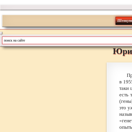
Шевкун
Юри
Пр
в 195
таки 
есть 
(гены
это у
назы
«гене
опыты