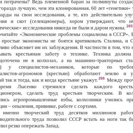
и потрачены? Ведь племенной баран за полминуты созда
гораздо лучшую, чем эта клонированная. 60 лет «генетики» 
арды на свои исследования, а те, кто действительно ул
ения и скот (селекционеры), хором утверждают, что и
265
тические» исследования никогда не были и даром нужны.
читайте «Экономические проблемы социализма в СССР». 
 простые экономисты не боятся критиковать Сталина, и 
ливо объясняет им их заблуждения. В частности в том, что 
зывать крестьянам заботу о технике. Техника должна
едоточена не в колхозах, а на машинно-тракторных ста
) у специалистов-механиков, которые по требо
иалистов-агрономов (крестьян) обработают землю и у
266
й так и тогда, как и когда крестьяне укажут.
Между проч
ремя Лысенко стремился сделать каждого кресть
кционером, сделать труд крестьян творческим. В кол
ились агропромышленные избы, колхозники учились пр
ции – опыления, прививке, работе с сортами.
 именно творческий труд десятков миллионов работ
водительного труда позволил СССР встать на ноги так б
лил резко опережать Запад.