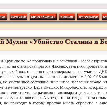
енко
биография
фильм «Кортик»
о фильме
Зоя Фёдорова
кн
й
Мухин
«
Убийство Сталина и Б
и Хрущеве то же произошло и с генетикой. После открыт
5 г., когда стала ясна правота Лысенко, генетики произвели 
шулерский подлог – они стали утверждать, что участки ДНК
те пресловутые отдельные частички диаметром 0,02-0,06 м
), но умственное состояние нынешнего населения таково, ч
же и не интересно. Ведь смешно. Микробиологи, которых 
вают генетиками, затрачивают миллиарды долларов и со
тическую» копию овцы. А у тех, кто платит деньги за столь
, не приходит в голову простая мысль спросить: а зач