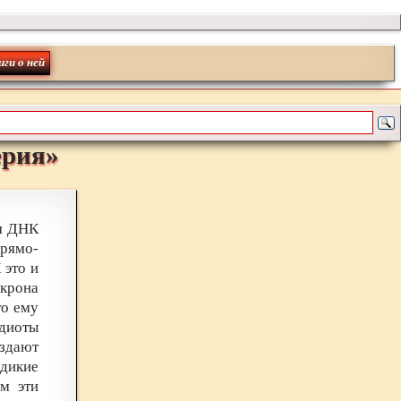
иги о ней
ерия
»
ия ДНК
прямо-
 это и
икрона
то ему
идиоты
здают
 дикие
ем эти