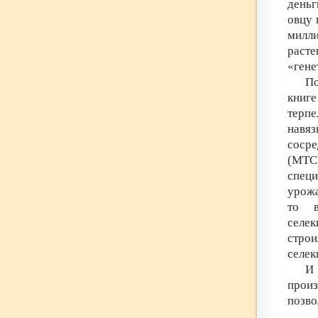
деньг
овцу 
милли
раст
«гене
По
книге
терпе
навя
соср
(МТС
спец
урожа
то в
селе
стро
селек
И
произ
позво