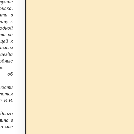
лучше
няка.
ить в
шину к
родной
ти на
ущей к
самым
аезда
добные
».
А об
ности
меются
я И.В.
одного
лина в
а мне