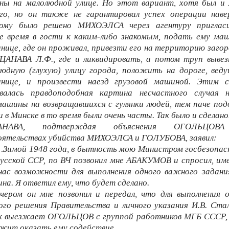
ны на малолюдной улице. Но этот вариант, хотя был и 
ого, но он также не гарантировал успех операции навер
ому было решено МИХОЭЛСА через агентуру приглас
е время в гости к каким-либо знакомым, подать ему ма
нице, где он проживал, привезти его на территорию заго
 ЦАНАВА Л.Ф., где и ликвидировать, а потом труп вывез
юдную (глухую) улицу города, положить на дороге, вед
инице, и произвести наезд грузовой машиной. Этим 
авалась правдоподобная картина несчастного случая н
ашины на возвращавшихся с гулянки людей, тем паче по
и в Минске в то время были очень часты. Так было и сделано
АНАВА, подтверждая объяснения ОГОЛЬЦОВ
оятельствах убийства МИХОЭЛСА и ГОЛУБОВА, заявил:
Зимой 1948 года, в бытность мою Министром госбезопас
усской ССР, по ВЧ позвонил мне АБАКУМОВ и спросил, и
нас возможности для выполнения одного важного задани
на. Я ответил ему, что будет сделано.
чером он мне позвонил и передал, что для выполнения 
го решения Правительства и личного указания И.В. Ста
к выезжает ОГОЛЬЦОВ с группой работников МГБ СССР, 
жит оказать ему содействие.