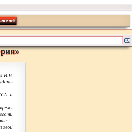
иги о ней
ерия
»
 И.В.
адить
ЛСА и
 время
ивести
нте –
зовой