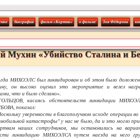
енко
биография
фильм «Кортик»
о фильме
Зоя Фёдорова
кн
й
Мухин
«
Убийство Сталина и Б
гда МИХОЭЛС был ликвидирован и об этом было доложено
ину, он высоко оценил это мероприятие и велел нагр
ами, что и было сделано».
ГОЛЬЦОВ, касаясь обстоятельств ликвидации МИХОЭ
БОВА, показал:
оскольку уверенности в благополучном исходе операции во
мобильной катастрофы" у нас не было, да и это могло пр
ртвам наших сотрудников, мы остановились на вариа
ести ликвидацию МИХОЭЛСА путем наезда на него гру