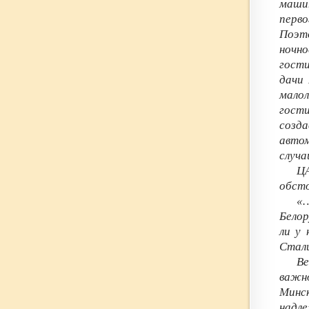
маши
перв
Поэт
ночно
гости
дачи
малол
гост
созд
автом
случа
Ц
обст
«…
Белор
ли у 
Стали
Ве
важно
Минс
надле