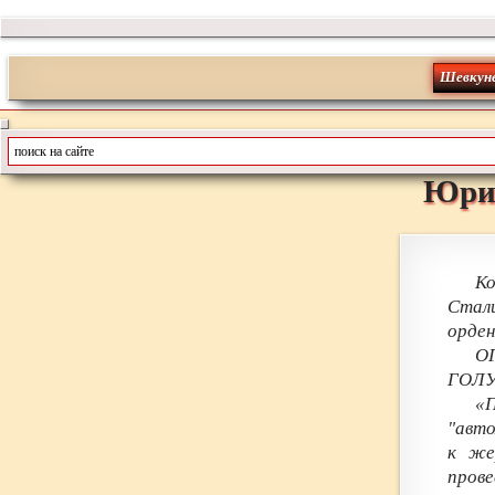
Шевкун
Юри
Ко
Стал
орден
О
ГОЛУ
«П
"авто
к же
пров