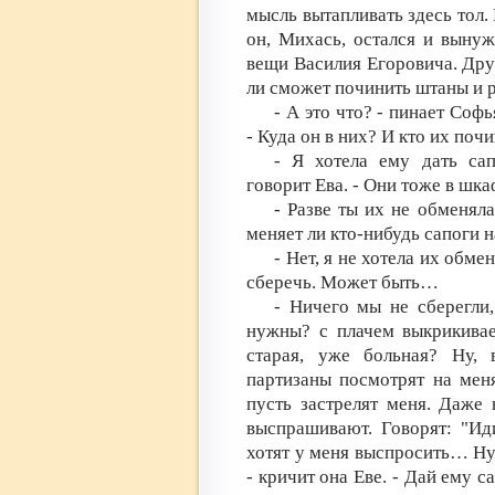
мысль вытапливать здесь тол.
он, Михась, остался и вынуж
вещи Василия Егоровича. Друг
ли сможет починить штаны и 
- А это что? - пинает Соф
- Куда он в них? И кто их поч
- Я хотела ему дать сап
говорит Ева. - Они тоже в ш
- Разве ты их не обменял
меняет ли кто-нибудь сапоги 
- Нет, я не хотела их обме
сберечь. Может быть…
- Ничего мы не сберегли
нужны? с плачем выкрикивае
старая, уже больная? Ну, 
партизаны посмотрят на мен
пусть застрелят меня. Даже 
выспрашивают. Говорят: "Ид
хотят у меня выспросить… Ну
- кричит она Еве. - Дай ему с