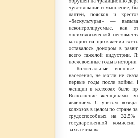
обрушен на традиционно дере
чувствование и мышление, быт
лаптей, поясков и крес
«бескультурья» — вызыв
неконтролируемые, как 
«психологической несовмест
которой на протяжении всего
оставалось донором в разви
всего тяжелой индустрии. 
послевоенные годы в истории 
Колоссальные военные
населения, не могли не сказ
первые годы после войны. 
женщин в колхозах было при
Выполнение женщинами тя
явлением. С учетом возвра
колхозов в целом по стране з
трудоспособных на 32,5%
государственной комиссии
захватчиков»