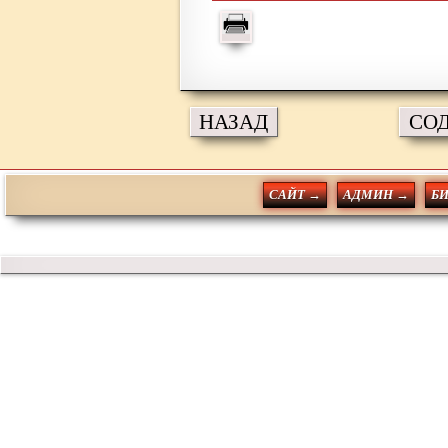
НАЗАД
СО
САЙТ →
АДМИН →
Б