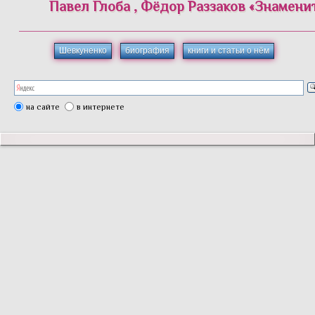
Павел
Глоба
,
Фёдор
Раззаков
«
Знамени
Шевкуненко
биография
книги и статьи о нём
на сайте
в интернете