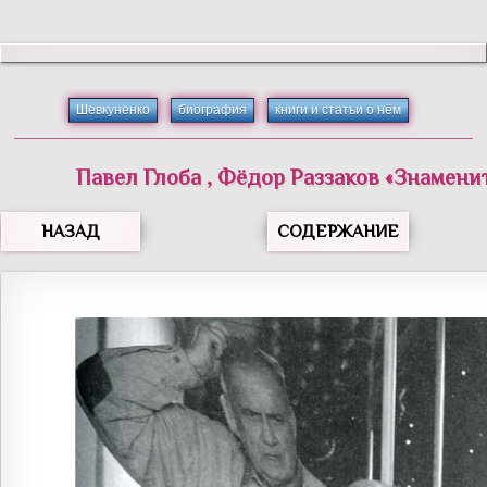
Шевкуненко
биография
книги и статьи о нём
Павел
Глоба
,
Фёдор
Раззаков
«
Знамени
НАЗАД
СОДЕРЖАНИЕ