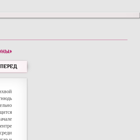
оны
»
ВПЕРЕД
ихвой
отнюдь
ельно
ащится
начале
ентре
среди
игар и