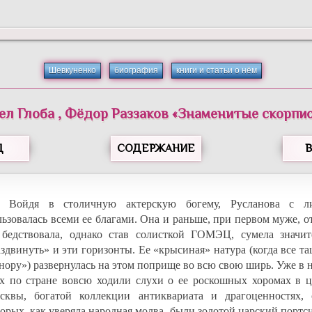
Шевкуненко
биография
книги и статьи о нём
ел
Глоба
,
Фёдор
Раззаков
«
Знаменитые скорпи
Д
СОДЕРЖАНИЕ
Войдя в столичную актерскую богему, Русланова с л
льзовалась всеми ее благами. Она и раньше, при первом муже, 
 бедствовала, однако став солисткой ГОМЭЦ, сумела значит
аздвинуть» и эти горизонты. Ее «крысиная» натура (когда все т
«нору») развернулась на этом поприще во всю свою ширь. Уже в 
-х по стране вовсю ходили слухи о ее роскошных хоромах в ц
сквы, богатой коллекции антиквариата и драгоценностях, 
торых, как уверяла народная молва, были золотой царский портс