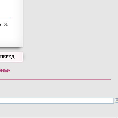
51
ВПЕРЕД
оны
»