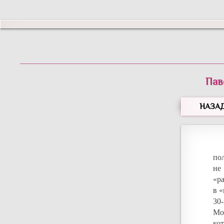
Пав
НАЗА
по
не
«р
в 
30
Мо
ко