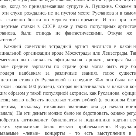
ошь, когда-то принадлежавшая супруге А. Пушкина. Скажем п
е эти слухи рождались не на пустом месте: Русланова и в само
ла сказочно богата по меркам того времени. И это при том
нцертные ставки в СССР даже у таких популярных артистов
сланова, были отнюдь не фантастическими. Откуда же 
гатство?
Каждый советский эстрадный артист числился в какой-н
ициальной организации вроде Мосэстрады или Ленэстрады. Та
емесячно выплачивалась официальная зарплата, которая была
льше средней зарплаты по стране (она могла быть еще бо
агодаря надбавкам за различные звания), плюс существ
нцертная ставка (у Руслановой в середине 30-х она была не 
сокой - около 600 рублей), которая выплачивалась за каждый ко
ким образом у такой популярной актрисы, как Русланова, офиц
месяц могло набегать несколько тысяч рублей (в основном бла
нцертам, поскольку никакими званиями она до начала вой
ладала). На эти деньги можно было не бедствовать, однако рег
иобретать антиквариат, бриллианты и подлинники картин ве
сских художников было весьма проблематично. Выручал
зываемые «левые» концерты - то есть выступления в 