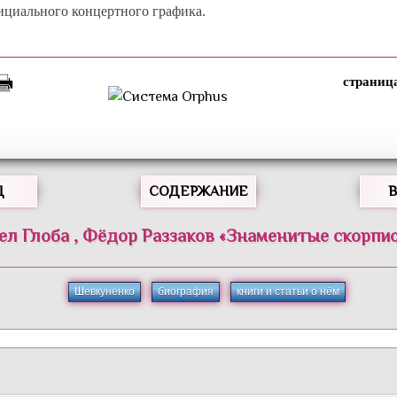
ициального концертного графика.
Д
СОДЕРЖАНИЕ
ел
Глоба
,
Фёдор
Раззаков
«
Знаменитые скорпи
Шевкуненко
биография
книги и статьи о нём