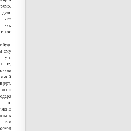
рямо,
м деле
, что
, как
такое
ибудь
м ему
 чуть
льше,
овала
самой
нцерт.
иально
годаря
ны не
улярно
ликих
и так
обход