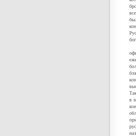
бр
вс
бы
ко
Ру
бо
оф
еж
бо
бл
ко
вы
Та
в 
ко
об
пр
ру
на