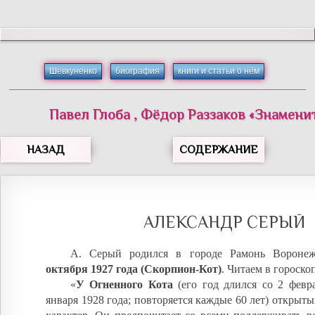
Шевкуненко
биография
книги и статьи о нём
Павел
Глоба
,
Фёдор
Раззаков
«
Знамени
НАЗАД
СОДЕРЖАНИЕ
АЛЕКСАНДР СЕРЫЙ
А. Серый родился в городе Рамонь Вороне
октября 1927 года (Скорпион-Кот)
. Читаем в гороскоп
«
У Огненного Кота
(его год длился со 2 февр
января 1928 года; повторяется каждые 60 лет) откры