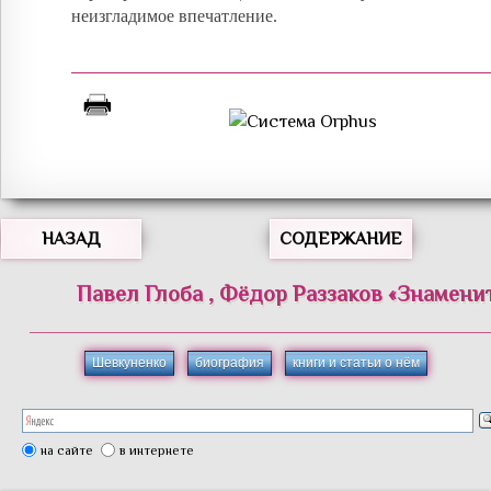
неизгладимое впечатление.
НАЗАД
СОДЕРЖАНИЕ
Павел
Глоба
,
Фёдор
Раззаков
«
Знамени
Шевкуненко
биография
книги и статьи о нём
на сайте
в интернете