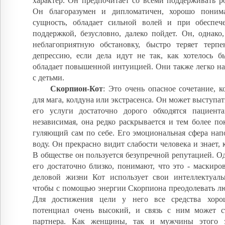
характер. Он предпочитает со всеми поддерживать р
Он благоразумен и дипломатичен, хорошо понима
сущность, обладает сильной волей и при обеспе
поддержкой, безусловно, далеко пойдет. Он, однако
неблагоприятную обстановку, быстро теряет терп
депрессию, если дела идут не так, как хотелось 
обладает повышенной интуицией. Они также легко на
с детьми.
Скорпион-Кот
: Это очень опасное сочетание, к
для мага, колдуна или экстрасенса. Он может выступат
его услуги достаточно дорого обходятся пациент
независимая, она редко раскрывается и тем более пок
гуляющий сам по себе. Его эмоциональная сфера на
воду. Он прекрасно видит слабости человека и знает, 
В обществе он пользуется безупречной репутацией. Одн
его достаточно близко, понимают, что это - маскиро
деловой жизни Кот использует свои интеллектуаль
чтобы с помощью энергии Скорпиона преодолевать лю
Для достижения цели у него все средства хоро
потенциал очень высокий, и связь с ним может с
партнера. Как женщины, так и мужчины этого з