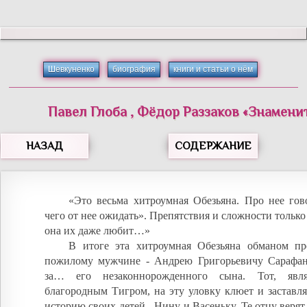
Шевкуненко
биография
книги и статьи о нём
Павел
Глоба
,
Фёдор
Раззаков
«
Знамени
НАЗАД
СОДЕРЖАНИЕ
«Это весьма хитроумная Обезьяна. Про нее гов
чего от нее ожидать». Препятствия и сложности только
она их даже любит…»
В итоге эта хитроумная Обезьяна обманом п
пожилому мужчине - Андрею Григорьевичу Сарафано
за… его незаконнорожденного сына. Тот, явл
благородным Тигром, на эту уловку клюет и заставля
историю своих детей - Нину и Васеньку. Те отцу верят