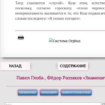
Тигр становится «слугой». Коза этим, естестве
поскольку, согласно гороскопу, «плохо перен
непереносимость выливается в то, что Коза поджига
словам последнего: «Я сильно погорел».
НАЗАД
СОДЕРЖАНИЕ
Павел
Глоба
,
Фёдор
Раззаков
«
Знамени
Шевкуненко
биография
книги и статьи о нём