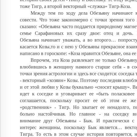
тоже Тигр, а второй векторный «служка» Тигр-Коза.
Между тем по ходу дела Обезьяну начинают 
совести. Что тоже закономерно с точки зрения того 
сказано: «Обезьяна часто поддается природному магне
семье Сарафановых их сразу двое: отец и дочь.
Обезьяна начинает уважать, а во второго… попросту
касается Козы,то и с нею у Обезьяны прекрасное вза
написано в гороскопе: «Коза нравится Обезьяне, она ее
Впрочем, эта Коза развлекает не только Обезьяну
влюбившись в женщину намного старше себя - в со
точки зрения астрологии и здесь все сходится: соседка т
- векторный «хозяин» Козы. Поэтому последняя влюбле
и от этой любви у Козы буквально «сносит крышу». Ви
идет к соседке и уговаривает ее «быть поласковее 
соглашается, поскольку просит ее об этом ее же
«родственник» - Тигр. Но хватает ее ненадолго, п
больно настойчивая. Но главное - на соседку в
внимание друг Обезьяны - Бык. И практически с 
интерес женщины, поскольку Бык является… вект
Тигра. То есть в этом случае история повторяется, 