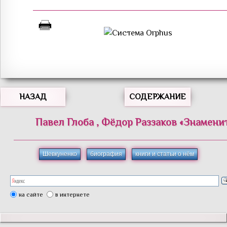
НАЗАД
СОДЕРЖАНИЕ
Павел
Глоба
,
Фёдор
Раззаков
«
Знамени
Шевкуненко
биография
книги и статьи о нём
на сайте
в интернете