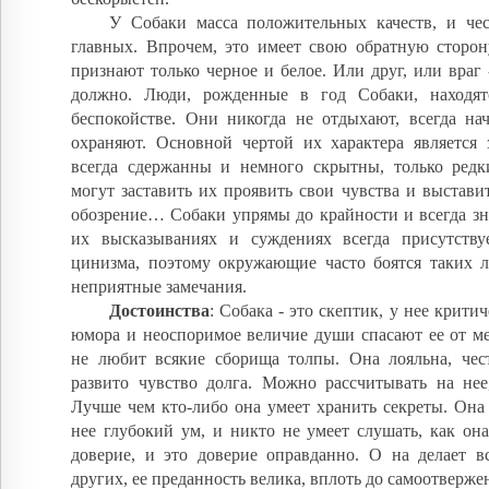
У Собаки масса положительных качеств, и чес
главных. Впрочем, это имеет свою обратную сторону
признают только черное и белое. Или друг, или враг 
должно. Люди, рожденные в год Собаки, находят
беспокойстве. Они никогда не отдыхают, всегда нач
охраняют. Основной чертой их характера является 
всегда сдержанны и немного скрытны, только редки
могут заставить их проявить свои чувства и выстави
обозрение… Собаки упрямы до крайности и всегда зна
их высказываниях и суждениях всегда присутству
цинизма, поэтому окружающие часто боятся таких л
неприятные замечания.
Достоинства
: Собака - это скептик, у нее крити
юмора и неоспоримое величие души спасают ее от ме
не любит всякие сборища толпы. Она лояльна, чест
развито чувство долга. Можно рассчитывать на нее,
Лучше чем кто-либо она умеет хранить секреты. Она
нее глубокий ум, и никто не умеет слушать, как он
доверие, и это доверие оправданно. О на делает в
других, ее преданность велика, вплоть до самоотверже