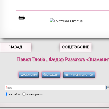
НАЗАД
СОДЕРЖАНИЕ
Павел
Глоба
,
Фёдор
Раззаков
«
Знамени
Шевкуненко
биография
книги и статьи о нём
на сайте
в интернете