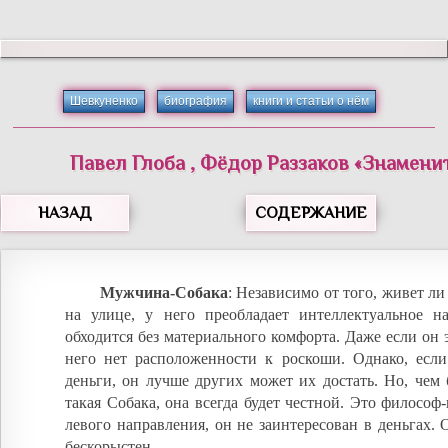
Шевкуненко
биография
книги и статьи о нём
Павел
Глоба
,
Фёдор
Раззаков
«
Знамени
НАЗАД
СОДЕРЖАНИЕ
Мужчина-Собака
: Независимо от того, живет л
на улице, у него преобладает интеллектуальное н
обходится без материального комфорта. Даже если он э
него нет расположенности к роскоши. Однако, если
деньги, он лучше других может их достать. Но, чем
такая Собака, она всегда будет честной. Это философ-
левого направления, он не заинтересован в деньгах.
бескорыстен.