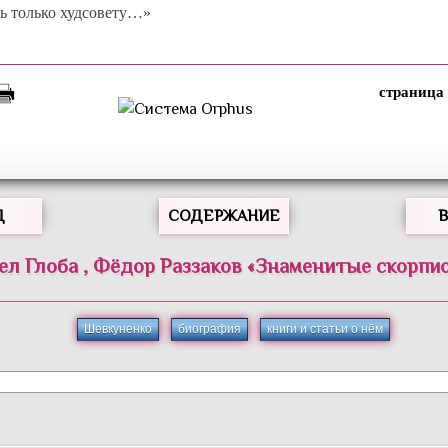
ть только худсовету…»
Д
СОДЕРЖАНИЕ
ел
Глоба
,
Фёдор
Раззаков
«
Знаменитые скорпи
Шевкуненко
биография
книги и статьи о нём