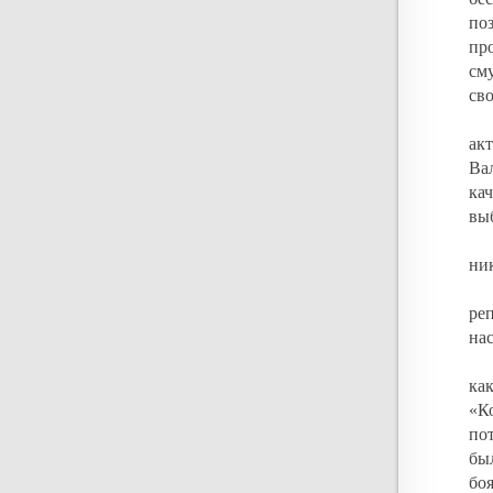
по
пр
см
св
ак
Ва
ка
вы
ни
ре
нас
ка
«К
по
бы
бо