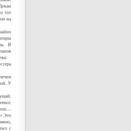
Декан
о тот
он на
чайно
атиры
ль. В
панов
ева:
ссера
лечен
ой. У
ушай,
ючил:
тихо…
» Это
помню,
пел с