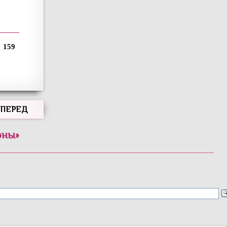
159
ВПЕРЕД
оны
»