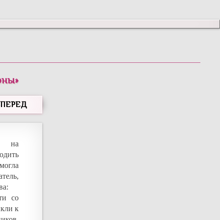
оны
»
ВПЕРЕД
я на
одить
могла
атель,
ва:
ти со
кли к
иков,