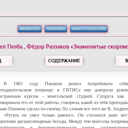
Шевкуненко
биография
книги и статьи о нём
ел
Глоба
,
Фёдор
Раззаков
«
Знаменитые скорпи
Д
СОДЕРЖАНИЕ
В 1983 году Папанов решил попробовать себ
еподавательском поприще: в ГИТИСе ему доверили руков
остранным курсом - монгольской студией. Супруга как 
оваривала его от этой работы, говорила, какой из тебя преподав
ако Папанов сделал по-своему. По словам все того же В. Андрее
«Ругать он умел только равного. Он стеснялся даже вес
удентами дисциплинарные беседы. Между тем монголы попривы
сшабашности и безответственности наших соотечественн