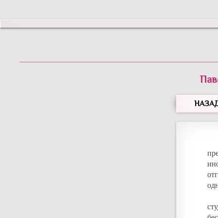
Пав
НАЗА
пр
ин
отг
одн
ст
бе