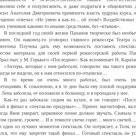
зволяли себе и похулиганить, и даже подраться в общежитии. 
осил Анатолия Дмитриевича применить власть худрука курса, н
ущенно отвечал: «Не умею я как-то… об этом!» Воздействовал 
оих учеников какими-то иными средствами, без «втыков».
В последний год своей жизни Папанов творчески был необы
тивен. Он наконец-то уговорил главного режиссера Театра с
лентина Плучека дать ему возможность поставить спектак
честве материала для своей первой режиссерской работы Па
брал пьес у М. Горького «Последние». Как вспоминает Н. Карата
«Актеры, которые с ним работали, говорили: мы такого режи
когда не видели, он к нам относился по-отцовски…
В то время он очень много работал, был очень ув
петициями. К сожалению, я в те дни была ему плохой поддержк
 Лена заболела, ее положили в больницу, и я пропадала у нее.
Как-то раз забежала: сидим на кухне, и он говорит: «Посл
кой я финал к спектаклю придумал»… Принес магнитофон, вкл
огда Яков умирает, церковное пение должно звучать. Сначала 
том громче, громче… И в темноте свечи горят… много свечей…
л один из лучших моментов спектакля. Он потрясает, а Толя, 
ялся, что ему запретят такой финал… Готовый спектакль он ус