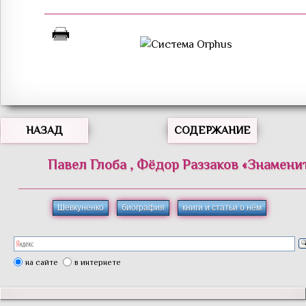
НАЗАД
СОДЕРЖАНИЕ
Павел
Глоба
,
Фёдор
Раззаков
«
Знамени
Шевкуненко
биография
книги и статьи о нём
на сайте
в интернете