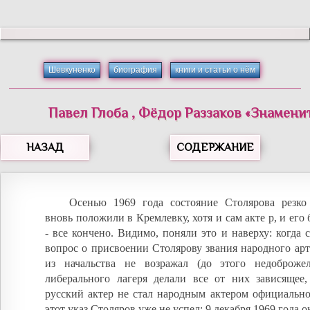
Шевкуненко
биография
книги и статьи о нём
Павел
Глоба
,
Фёдор
Раззаков
«
Знамени
НАЗАД
СОДЕРЖАНИЕ
Осенью 1969 года состояние Столярова резко
вновь положили в Кремлевку, хотя и сам акте р, и его
- все кончено. Видимо, поняли это и наверху: когда 
вопрос о присвоении Столярову звания народного ар
из начальства не возражал (до этого недоброже
либерального лагеря делали все от них зависящее
русский актер не стал народным актером официально)
этот указ Столяров уже не успел: 9 декабря 1969 года о