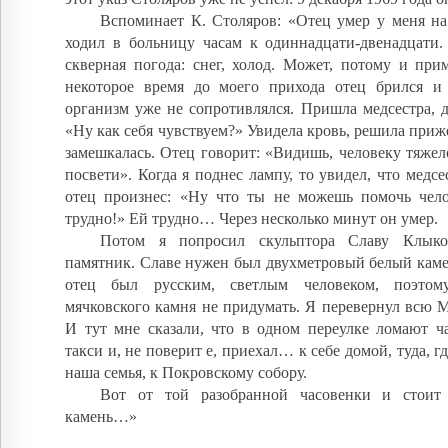
Вспоминает К. Столяров: «Отец умер у меня на
ходил в больницу часам к одиннадцати-двенадцати.
скверная погода: снег, холод. Может, потому и при
некоторое время до моего прихода отец брился и
организм уже не сопротивлялся. Пришла медсестра, 
«Ну как себя чувствуем?» Увидела кровь, решила приже
замешкалась. Отец говорит: «Видишь, человеку тяжел
посвети». Когда я поднес лампу, то увидел, что медсе
отец произнес: «Ну что ты не можешь помочь чело
трудно!» Ей трудно… Через несколько минут он умер.
Потом я попросил скульптора Славу Клыко
памятник. Славе нужен был двухметровый белый камен
отец был русским, светлым человеком, поэто
мячковского камня не придумать. Я перевернул всю М
И тут мне сказали, что в одном переулке ломают ча
такси и, не поверит е, приехал… к себе домой, туда, 
наша семья, к Покровскому собору.
Вот от той разобранной часовенки и стоит
камень…»