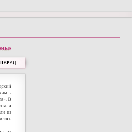
оны
»
ВПЕРЕД
дский
ким -
а». В
ботали
шли из
вилось
ст на