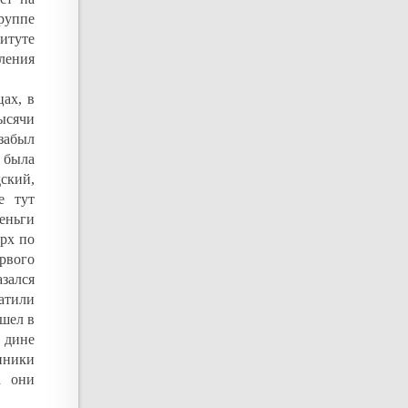
группе
титуте
ления
ах, в
ысячи
 забыл
а была
дский,
е тут
еньги
ерх по
рвого
азался
атили
ошел в
е дине
нники
а они