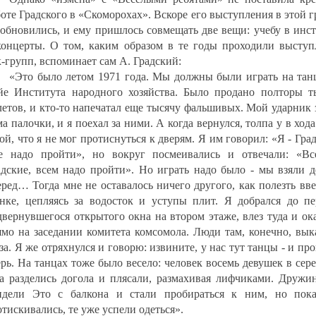
боте Градского в «Скоморохах». Вскоре его выступления в этой 
зобновились, и ему пришлось совмещать две вещи: учебу в инс
концерты. О том, каким образом в те годы проходили выступ
к-групп, вспоминает сам А. Градский:
«Это было летом 1971 года. Мы должны были играть на танц
йе Института народного хозяйства. Было продано полторы т
летов, и кто-то напечатал еще тысячу фальшивых. Мой ударник
а палочки, и я поехал за ними. А когда вернулся, толпа у в ход
ой, что я не мог протиснуться к дверям. Я им говорил: «Я - Гра
е надо пройти», но вокруг посмеивались и отвечали: «Вс
адские, всем надо пройти». Но играть надо было - мы взяли д
еред… Тогда мне не оставалось ничего другого, как полезть вв
енке, цепляясь за водосток и уступы плит. Я добрался до пе
двернувшегося открытого окна на втором этаже, влез туда и ок
ямо на заседании комитета комсомола. Люди там, конечно, вык
за. Я же отряхнулся и говорю: извините, у нас тут танцы - и пр
ерь. На танцах тоже было весело: человек восемь девушек в сер
ла разделись догола и плясали, размахивая лифчиками. Дружи
идели Это с балкона и стали пробираться к ним, но пок
тискивались, те уже успели одеться».