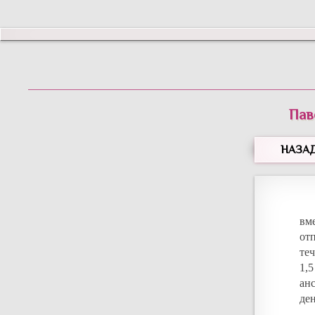
Пав
НАЗА
вм
от
теч
1,
ан
де