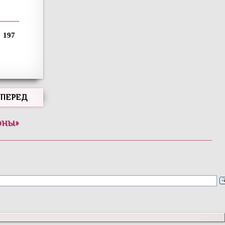
197
ВПЕРЕД
оны
»