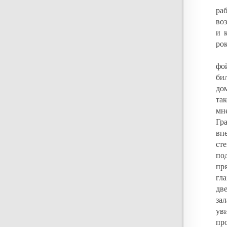
ра
во
и 
ро
фо
би
дом
так
мн
Гр
вп
ст
по
пр
гла
дв
за
ув
про