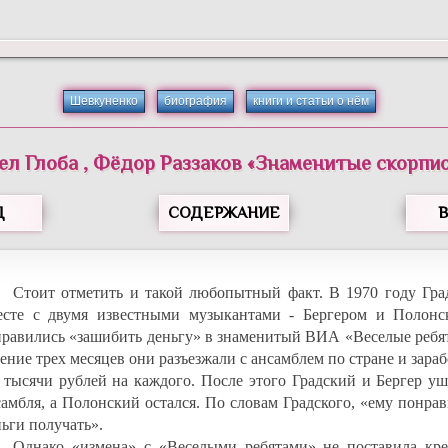
Шевкуненко
биография
книги и статьи о нём
ел
Глоба
,
Фёдор
Раззаков
«
Знаменитые скорпи
Д
СОДЕРЖАНИЕ
Стоит отметить и такой любопытный факт. В 1970 году Гра
есте с двумя известными музыкантами - Бергером и Полонс
правились «зашибить деньгу» в знаменитый ВИА «Веселые ребят
ение трех месяцев они разъезжали с ансамблем по стране и зара
5 тысячи рублей на каждого. После этого Градский и Бергер у
самбля, а Полонский остался. По словам Градского, «ему понра
ньги получать».
Однако «измена» с «Веселыми ребятами» не поставила кре