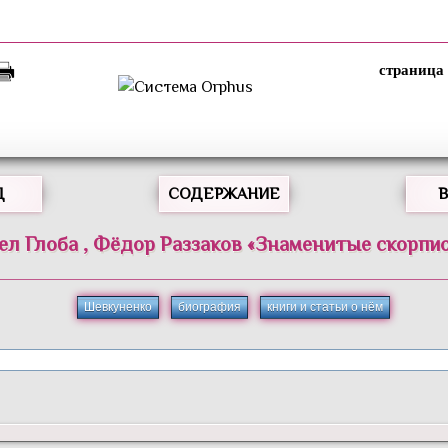
Д
СОДЕРЖАНИЕ
ел
Глоба
,
Фёдор
Раззаков
«
Знаменитые скорпи
Шевкуненко
биография
книги и статьи о нём