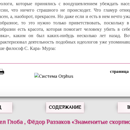
еологи, которые принялись с воодушевлением убеждать насе
ссии, что ничего страшного не происходит. Что гламур отню
сен, а, наоборот, прекрасен. Но даже если и есть в нем нечто уж
зобразное, то это нужно только приветствовать, поскольку в
зобразии есть красота, которая помогает человеку убить в себ
овка», каким он был каких-нибудь несколько лет назад. Во
арактеризовал деятельность подобных идеологов уже упоминав
ше философ С. Кара- Мурза:
Д
СОДЕРЖАНИЕ
ел
Глоба
,
Фёдор
Раззаков
«
Знаменитые скорпи