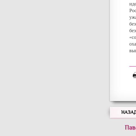
ид
Ро
ужа
бе
бе
«с
ох
вы
НАЗА
Пав