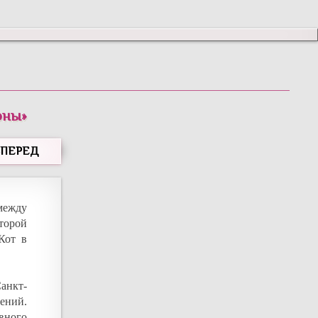
оны
»
ВПЕРЕД
между
второй
Кот в
анкт-
ений.
вного