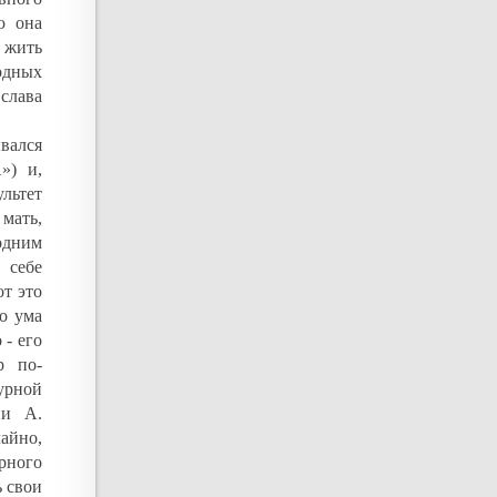
ю она
а жить
одных
слава
вался
») и,
льтет
мать,
одним
 себе
т это
о ума
 - его
р по-
урной
ии А.
айно,
рного
ь свои