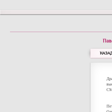
Пав
НАЗА
Др
вы
СМ
Пе
Од