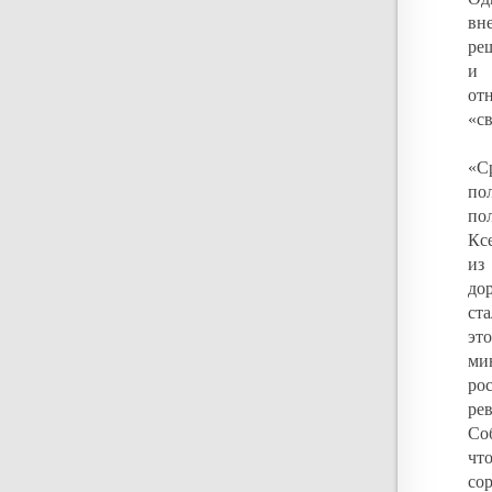
вн
ре
и 
от
«св
«С
по
по
Кс
из
до
ст
это
ми
ро
ре
Со
чт
со