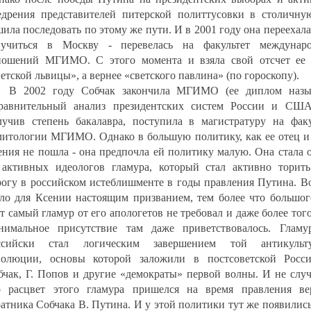
едрения представителей питерской политтусовки в столичну
шила последовать по этому же пути. И в 2001 году она переехал
учиться в Москву - перевелась на факультет междунар
ношений МГИМО. С этого момента и взяла свой отсчет ее 
етской львицы», а вернее «светского павлина» (по гороскопу).
В 2002 году Собчак закончила МГИМО (ее диплом назы
равнительный анализ президентских систем России и США
лучив степень бакалавра, поступила в магистратуру на факу
литологии МГИМО. Однако в большую политику, как ее отец и 
ения не пошла - она предпочла ей политику малую. Она стала 
 активных идеологов гламура, который стал активно торить
рогу в российском истеблишменте в годы правления Путина. Во
ало для Ксении настоящим призванием, тем более что большог
т самый гламур от его апологетов не требовал и даже более того
нимальное присутствие там даже приветствовалось. Гламу
ссийски стал логическим завершением той антикульт
волюции, основы которой заложили в постсоветской Росс
бчак, Г. Попов и другие «демократы» первой волны. И не случ
о расцвет этого гламура пришелся на время правления ве
ратника Собчака В. Путина. И у этой политики тут же появилис