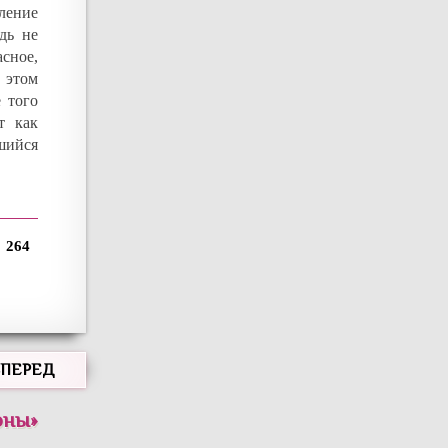
ление
дь не
асное,
 этом
е того
т как
шийся
264
ВПЕРЕД
оны
»