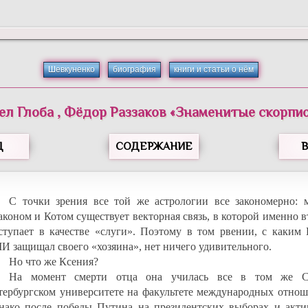
Шевкуненко
биография
книги и статьи о нём
ел
Глоба
,
Фёдор
Раззаков
«
Знаменитые скорпи
Д
СОДЕРЖАНИЕ
С точки зрения все той же астрологии все закономерно: 
аконом и Котом существует векторная связь, в которой именно 
ступает в качестве «слуги». Поэтому в том рвении, с каким 
И защищал своего «хозяина», нет ничего удивительного.
Но что же Ксения?
На момент смерти отца она училась все в том же С
тербургском университете на факультете международных отнош
нако после победы Путина на президентских выборах и акти