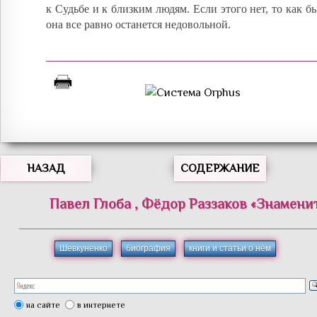
к Судьбе и к близким людям. Если этого нет, то как б
она все равно останется недовольной.
НАЗАД
СОДЕРЖАНИЕ
Павел
Глоба
,
Фёдор
Раззаков
«
Знамени
Шевкуненко
биография
книги и статьи о нём
на сайте
в интернете