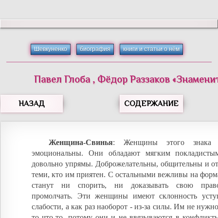
Шевкуненко
биография
книги и статьи о нём
Павел
Глоба
,
Фёдор
Раззаков
«
Знамени
НАЗАД
СОДЕРЖАНИЕ
Женщина-Свинья
: Женщины этого знака 
эмоциональны. Они обладают мягким покладистым
довольно упрямы. Доброжелательны, общительны и от
теми, кто им приятен. С остальными вежливы на форм
станут ни спорить, ни доказывать свою право
промолчать. Эти женщины имеют склонность уступ
слабости, а как раз наоборот - из-за силы. Им не нужн
то что-то, потому они и не ввязываются в конфликт