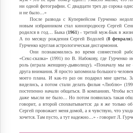
ни одной фотографии. С двадцати трех до сорока одно
и не было…»
После развода с Купервейсом Гурченко недол
новым избранником стал кинопродюсер Сергей Сен
родился в год… Быка (
1961
) - третий муж-Бык в жиз
А по месяцу рождения Сергей Водолей (
8 февраля
)
Гурченко круглая астрологическая дисгармония.
Они познакомились во время совместной раб
«Секс-сказка» (1991) по В. Набокову, где Гурченко 
роль (играла женщину-дьяволицу). «Поначалу мы не 
друга внимания. Я просто запомнила большого человек
моего плана. И как-то раз он подарил мне цветы. З
виделись, а потом стали делать фильм «Люблю» (199
постепенно начали общаться. В компаниях. Чтобы вст
даже мысли не было… Но потом появилась такая общн
говорит, а второй спохватывается: да я же только о
Сергей провожает меня домой, а я чувствую, что уходи
хочется. Там пусто, а тут надежно…» - говорит Л. Гурч