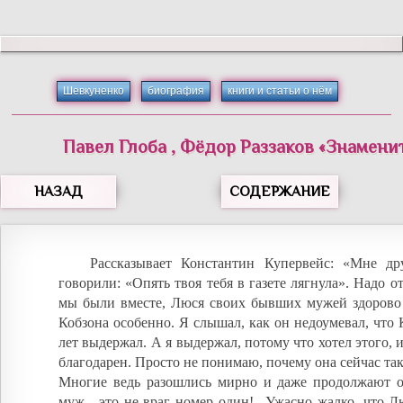
Шевкуненко
биография
книги и статьи о нём
Павел
Глоба
,
Фёдор
Раззаков
«
Знамени
НАЗАД
СОДЕРЖАНИЕ
Рассказывает Константин Купервейс: «Мне др
говорили: «Опять твоя тебя в газете лягнула». Надо от
мы были вместе, Люся своих бывших мужей здорово 
Кобзона особенно. Я слышал, как он недоумевал, что 
лет выдержал. А я выдержал, потому что хотел этого, 
благодарен. Просто не понимаю, почему она сейчас так
Многие ведь разошлись мирно и даже продолжают 
муж - это не враг номер один!.. Ужасно жалко, что Л