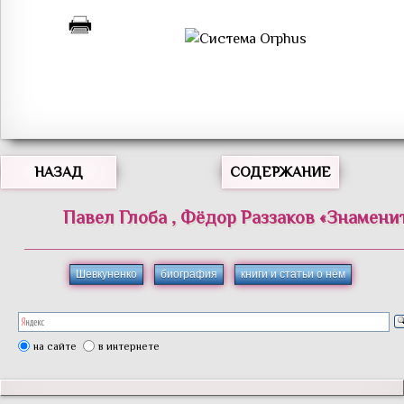
НАЗАД
СОДЕРЖАНИЕ
Павел
Глоба
,
Фёдор
Раззаков
«
Знамени
Шевкуненко
биография
книги и статьи о нём
на сайте
в интернете