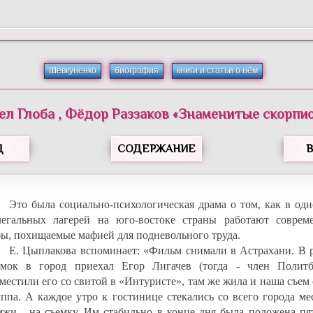
Шевкуненко
биография
книги и статьи о нём
ел
Глоба
,
Фёдор
Раззаков
«
Знаменитые скорпи
Д
СОДЕРЖАНИЕ
Это была социально-психологическая драма о том, как в одн
легальных лагерей на юго-востоке страны работают соврем
бы, похищаемые мафией для подневольного труда.
Е. Цыплакова вспоминает: «Фильм снимали в Астрахани. В р
ёмок в город приехал Егор Лигачев (тогда - член Политб
зместили его со свитой в «Интуристе», там же жила и наша съем
уппа. А каждое утро к гостинице стекались со всего города м
мжи - на съемку. Им стабильно в конце дня была положена пят