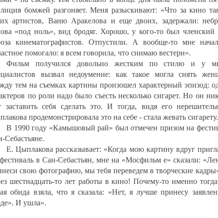
лиция бомжей разгоняет. Меня разыскивают: «Что за кино так
их артистов, Ваню Аракелова и еще двоих, задержали: небр
лова «под ноль», вид бродяг. Хорошо, у кого-то был членский
юза кинематографистов. Отпустили. А вообще-то мне начал
астное помогало: я всем говорила, что снимаю вестерн».
Фильм получился довольно жестким по стилю и у м
ециалистов вызвал недоумение: как такое могла снять жен
жду тем на съемках картины произошел характерный эпизод: о
 актеров по роли надо было съесть несколько сигарет. Но он ни
г заставить себя сделать это. И тогда, видя его нерешительн
лакова продемонстрировала это на себе - стала жевать сигарету.
В 1990 году «Камышовый рай» был отмечен призом на фестив
н-Себастьяне.
Е. Цыплакова рассказывает: «Когда мою картину вдруг пригл
 фестиваль в Сан-Себастьян, мне на «Мосфильм е» сказали: «Ле
инеси свою фотографию, мы тебя переведем в творческие кадры
рез шестнадцать-то лет работы в кино! Почему-то именно тогд
кая обида взяла, что я сказала: «Нет, я лучше принесу заявле
де». И ушла».