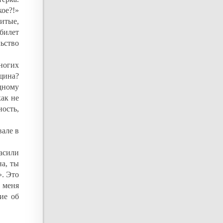
ое?!»
итые,
 билет
ьство
ногих
щина?
дному
как не
ость,
але в
асили
на, ты
». Это
а меня
ние об