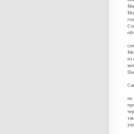
Ми
Мо
го
Со
обл
сп
Ме
из
мо
Цып
Са
на
пр
че
та
ухо