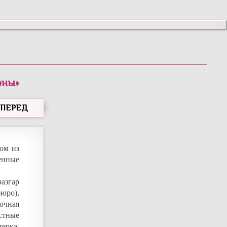
оны
»
ВПЕРЕД
ом из
енные
азгар
юро),
 очная
естные
ерка.