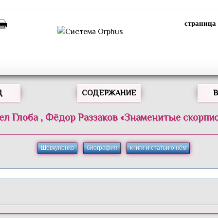
Д
СОДЕРЖАНИЕ
ел
Глоба
,
Фёдор
Раззаков
«
Знаменитые скорпи
Шевкуненко
биография
книги и статьи о нём