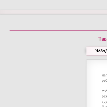
Пав
НАЗА
не
ра
съ
ра
гр
бо