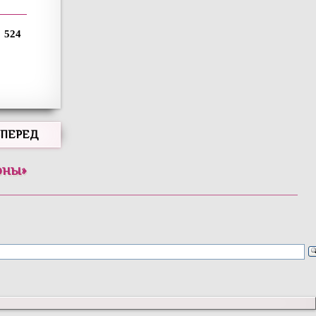
524
ВПЕРЕД
оны
»