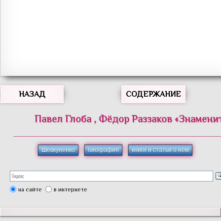
НАЗАД
СОДЕРЖАНИЕ
Павел
Глоба
,
Фёдор
Раззаков
«
Знамени
Шевкуненко
биография
книги и статьи о нём
на сайте
в интернете