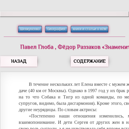
Шевкуненко
биография
книги и статьи о нём
Павел
Глоба
,
Фёдор
Раззаков
«
Знамени
НАЗАД
СОДЕРЖАНИЕ
В течение нескольких лет Елена вместе с мужем ж
даче (40 км от Москвы). Однако в 1997 год у их брак 
на то что Собака и Тигр из одной команды, по м
супругов, видимо, была дисгармония). Кроме этого, св
другие неурядицы. По словам актрисы:
«Постепенно наши отношения изменились, 
взаимопонимание. И дети Сергея от других жен в 
свою роль сыграли, а я не чувствовала себя вправе вс