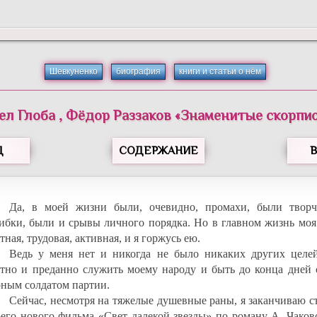
Шевкуненко
биография
книги и статьи о нём
ел
Глоба
,
Фёдор
Раззаков
«
Знаменитые скорпи
Д
СОДЕРЖАНИЕ
Да, в моей жизни были, очевидно, промахи, были творч
ибки, были и срывы личного порядка. Но в главном жизнь моя
тная, трудовая, активная, и я горжусь ею.
Ведь у меня нет и никогда не было никаких других целей
стно и преданно служить моему народу и быть до конца дней 
рным солдатом партии.
Сейчас, несмотря на тяжелые душевные раны, я заканчиваю с
оего нового фильма «Свет далекой звезды» по роману А. Чаков