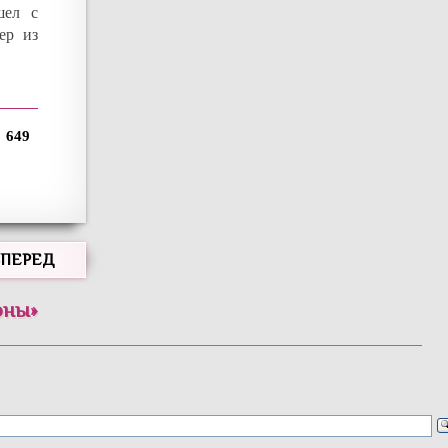
шел с
ер из
649
ВПЕРЕД
оны
»