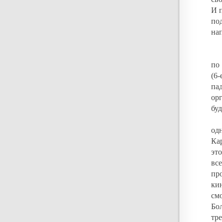
И п
по
на
по
(6
па
ор
бу
од
Ка
эт
вс
пр
ки
см
Бо
тр