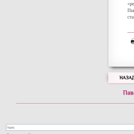
«р
Пы
ст
НАЗА
Пав