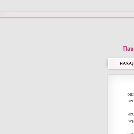
Пав
НАЗА
ош
чес
че
ве
св