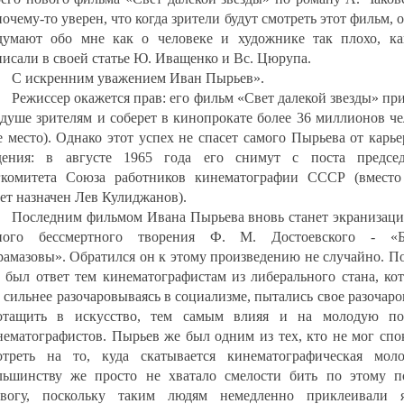
очему-то уверен, что когда зрители будут смотреть этот фильм, 
думают обо мне как о человеке и художнике так плохо, ка
писали в своей статье Ю. Иващенко и Вс. Цюрупа.
С искренним уважением Иван Пырьев».
Режиссер окажется прав: его фильм «Свет далекой звезды» пр
 душе зрителям и соберет в кинопрокате более 36 миллионов ч
-е место). Однако этот успех не спасет самого Пырьева от карь
дения: в августе 1965 года его снимут с поста председ
гкомитета Союза работников кинематографии СССР (вместо
дет назначен Лев Кулиджанов).
Последним фильмом Ивана Пырьева вновь станет экранизаци
ного бессмертного творения Ф. М. Достоевского - «Б
рамазовы». Обратился он к этому произведению не случайно. П
о был ответ тем кинематографистам из либерального стана, ко
е сильнее разочаровываясь в социализме, пытались свое разочар
отащить в искусство, тем самым влияя и на молодую по
нематографистов. Пырьев же был одним из тех, кто не мог спо
отреть на то, куда скатывается кинематографическая моло
льшинству же просто не хватало смелости бить по этому п
евогу, поскольку таким людям немедленно приклеивали 