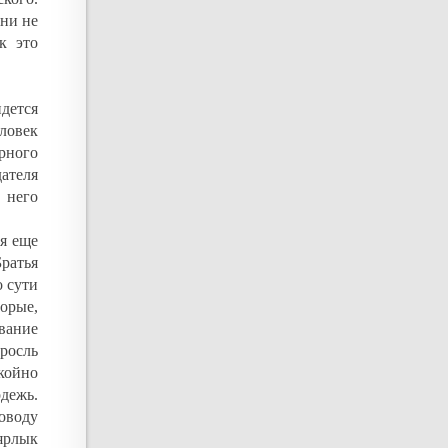
они не
к это
идется
еловек
ерного
ателя
 него
я еще
ратья
о сути
торые,
ование
росль
койно
дежь.
оводу
ярлык