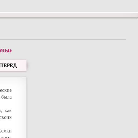
оны
»
ВПЕРЕД
еские
 была
, как
своих
ъемки
ского.