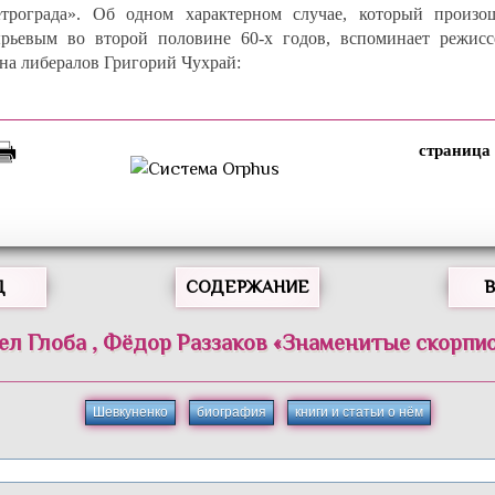
етрограда». Об одном характерном случае, который произо
рьевым во второй половине 60-х годов, вспоминает режисс
ана либералов Григорий Чухрай:
Д
СОДЕРЖАНИЕ
ел
Глоба
,
Фёдор
Раззаков
«
Знаменитые скорпи
Шевкуненко
биография
книги и статьи о нём