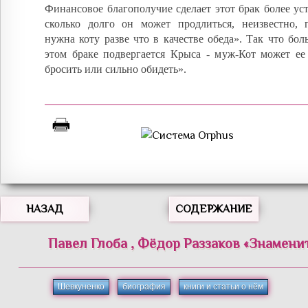
Финансовое благополучие сделает этот брак более у
сколько долго он может продлиться, неизвестно, 
нужна коту разве что в качестве обеда». Так что бол
этом браке подвергается Крыса - муж-Кот может ее
бросить или сильно обидеть».
НАЗАД
СОДЕРЖАНИЕ
Павел
Глоба
,
Фёдор
Раззаков
«
Знамени
Шевкуненко
биография
книги и статьи о нём