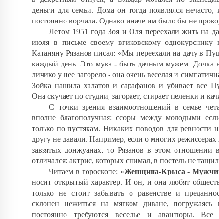
деньги для семьи. Дома он тогда появлялся нечасто, и
постоянно ворчала. Однако иначе им было бы не проко
Летом 1951 года Зоя и Оля переехали жить на д
июля в письме своему вгиковскому однокурснику
Катаняну Рязанов писал: «Мы переехали на дачу в Пуш
каждый день. Это мука - быть дачным мужем. Дочка 
личико у нее загорело - она очень веселая и симпатична
Зойка нашила халатов и сарафанов и убивает все П
Она скучает по студии, загорает, стирает пеленки и к
С точки зрения взаимоотношений в семье чет
вполне благополучная: ссоры между молодыми если
только по пустякам. Никаких поводов для ревности н
другу не давали. Например, если о многих режиссерах 
завзятых донжуанах, то Рязанов в этом отношении в
отличался: актрис, которых снимал, в постель не тащил
Читаем в гороскопе: «
Женщина-Крыса - Мужчи
носит открытый характер. И он, и она любят обществ
только не стоит забывать о равенстве и преданн
склонен нежиться на мягком диване, погружаясь
постоянно требуются веселье и авантюры. Все