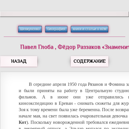
Шевкуненко
биография
книги и статьи о нём
Павел
Глоба
,
Фёдор
Раззаков
«
Знамени
НАЗАД
СОДЕРЖАНИЕ
В середине апреля 1950 года Рязанов и Фомина
и были приняты на работу в Центральную студию
фильмов. А в июне они уже отправились 
киноэкспедицию в Ереван - снимать сюжеты для жур
Зоя к тому времени была уже беременна. После возвра
начале мая, на свет появилась очаровательная девочка
Кот
). Поскольку новорожденной требовался ежедневн
в декретный отпуск, а Эльдар мотался по экспедиц