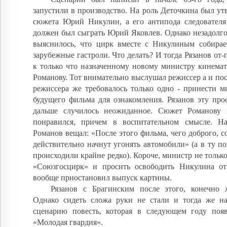
запустили в производство. На роль Деточкина был у
сюжета Юрий Никулин, а его антипода следователя
должен был сыграть Юрий Яковлев. Однако незадолго
выяснилось, что цирк вместе с Никулиным собирае
зарубежные гастроли. Что делать? И тогда Рязанов от-
к только что назначенному новому министру кинема
Романову. Тот внимательно выслушал режиссер а и по
режиссера же требовалось только одно - принести м
будущего фильма для ознакомления. Рязанов эту про
дальше случилось неожиданное. Сюжет Романову 
понравился, причем в воспитательном смысле. Н
Романов вещал: «После этого фильма, чего доброго, с
действительно начнут угонять автомобили» (а в ту 
происходили крайне редко). Короче, министр не только
«Союзгосцирк» и просить освободить Никулина от
вообще приостановил выпуск картины.
Рязанов с Брагинским после этого, конечно ж
Однако сидеть сложа руки не стали и тогда же н
сценарию повесть, которая в следующем году поя
«Молодая гвардия».