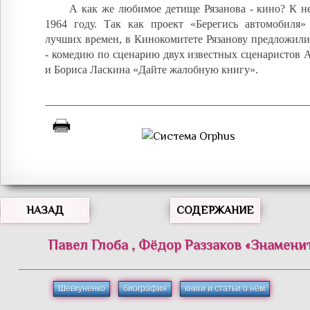
А как же любимое детище Рязанова - кино? К н
1964 году. Так как проект «Берегись автомобиля
лучших времен, в Кинокомитете Рязанову предложили 
- комедию по сценарию двух известных сценаристов 
и Бориса Ласкина «Дайте жалобную книгу».
НАЗАД
СОДЕРЖАНИЕ
Павел
Глоба
,
Фёдор
Раззаков
«
Знамени
Шевкуненко
биография
книги и статьи о нём