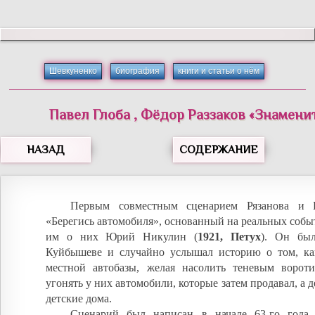
Шевкуненко
биография
книги и статьи о нём
Павел
Глоба
,
Фёдор
Раззаков
«
Знамени
НАЗАД
СОДЕРЖАНИЕ
Первым совместным сценарием Рязанова и Б
«Берегись автомобиля», основанный на реальных событ
им о них Юрий Никулин (
1921, Петух
). Он был
Куйбышеве и случайно услышал историю о том, к
местной автобазы, желая насолить теневым вороти
угонять у них автомобили, которые затем продавал, а 
детские дома.
Сценарий был написан в начале 63-го года,