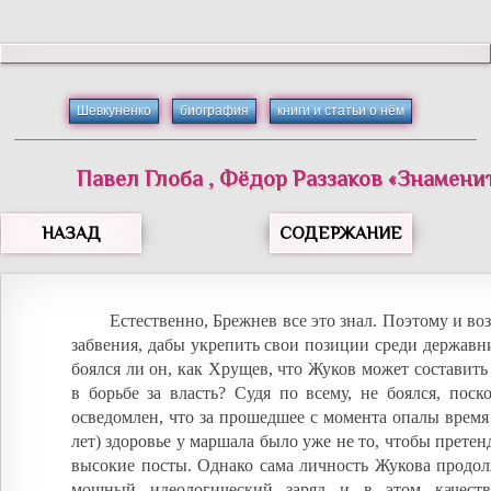
Шевкуненко
биография
книги и статьи о нём
Павел
Глоба
,
Фёдор
Раззаков
«
Знамени
НАЗАД
СОДЕРЖАНИЕ
Естественно, Брежнев все это знал. Поэтому и во
забвения, дабы укрепить свои позиции среди державни
боялся ли он, как Хрущев, что Жуков может составит
в борьбе за власть? Судя по всему, не боялся, пос
осведомлен, что за прошедшее с момента опалы время
лет) здоровье у маршала было уже не то, чтобы претен
высокие посты. Однако сама личность Жукова продол
мощный идеологический заряд и в этом качеств