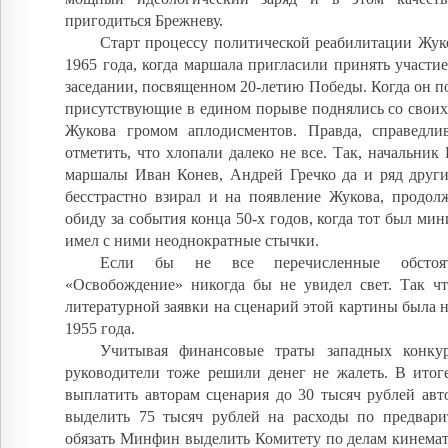
пригодиться Брежневу.
Старт процессу политической реабилитации Жук
1965 года, когда маршала пригласили принять участи
заседании, посвященном 20-летию Победы. Когда он поя
присутствующие в едином порыве поднялись со своих
Жукова громом аплодисментов. Правда, справедли
отметить, что хлопали далеко не все. Так, начальник
маршалы Иван Конев, Андрей Гречко да и ряд други
бесстрастно взирал и на появление Жукова, продолж
обиду за события конца 50-х годов, когда тот был ми
имел с ними неоднократные стычки.
Если бы не все перечисленные обстоят
«Освобождение» никогда бы не увидел свет. Так чт
литературной заявки на сценарий этой картины была н
1955 года.
Учитывая финансовые траты западных конкур
руководители тоже решили денег не жалеть. В итог
выплатить авторам сценария до 30 тысяч рублей авт
выделить 75 тысяч рублей на расходы по предвари
обязать Минфин выделить Комитету по делам кинемат