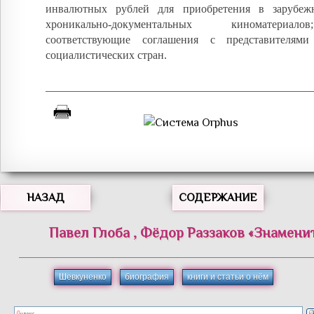
инвалютных рублей для приобретения в зарубеж
хроникально-документальных киноматериал
соответствующие соглашения с представителями
социалистических стран.
НАЗАД
СОДЕРЖАНИЕ
Павел
Глоба
,
Фёдор
Раззаков
«
Знамени
Шевкуненко
биография
книги и статьи о нём