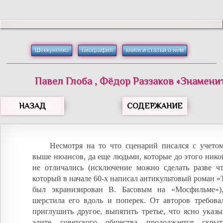
Шевкуненко
биография
книги и статьи о нём
Павел
Глоба
,
Фёдор
Раззаков
«
Знамени
НАЗАД
СОДЕРЖАНИЕ
Несмотря на то что сценарий писался с учето
выше нюансов, да еще людьми, которые до этого ник
не отличались (исключение можно сделать разве чт
который в начале 60-х написал антикультовый роман 
был экранизирован В. Басовым на «Мосфильме»),
шерстила его вдоль и поперек. От авторов требовал
приглушить другое, выпятить третье, что ясно указы
элите советского общества продолжается скры