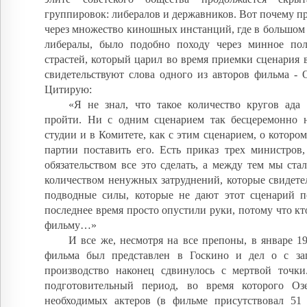
группировок: либералов и державников. Вот почему п
через множество киношных инстанций, где в большом 
либералы, было подобно походу через минное по
страстей, который царил во время приемки сценария 
свидетельствуют слова одного из авторов фильма - 
Цитирую:
«Я не знал, что такое количество кругов ада
пройти. Ни с одним сценарием так бесцеремонно 
студии и в Комитете, как с этим сценарием, о которо
партии поставить его. Есть приказ трех министров,
обязательством все это сделать, а между тем мы ста
количеством ненужных затруднений, которые свидетел
подводные силы, которые не дают этот сценарий
последнее время просто опустили руки, потому что кт
фильму…»
И все же, несмотря на все препоны, в январе 1
фильма был представлен в Госкино и дел о с за
производство наконец сдвинулось с мертвой точки
подготовительный период, во время которого Оз
необходимых актеров (в фильме присутствовал 51 