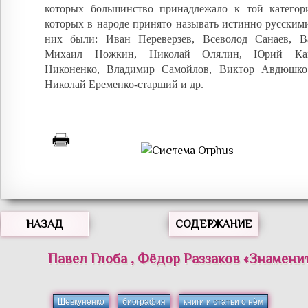
которых большинство принадлежало к той категор
которых в народе принято называть истинно русским
них были: Иван Переверзев, Всеволод Санаев, 
Михаил Ножкин, Николай Олялин, Юрий Кам
Никоненко, Владимир Самойлов, Виктор Авдюшко
Николай Еременко-старший и др.
НАЗАД
СОДЕРЖАНИЕ
Павел
Глоба
,
Фёдор
Раззаков
«
Знамени
Шевкуненко
биография
книги и статьи о нём