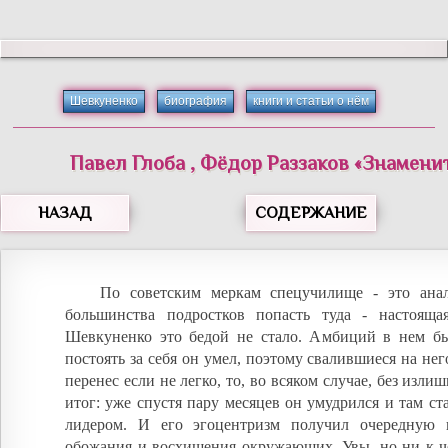
Шевкуненко
биография
книги и статьи о нём
Павел
Глоба
,
Фёдор
Раззаков
«
Знамени
НАЗАД
СОДЕРЖАНИЕ
По советским меркам спецучилище - это ана
большинства подростков попасть туда - настоящ
Шевкуненко это бедой не стало. Амбиций в нем 
постоять за себя он умел, поэтому свалившиеся на нег
перенес если не легко, то, во всяком случае, без изли
итог: уже спустя пару месяцев он умудрился и там с
лидером. И его эгоцентризм получил очередную 
обожания и восхищения окружающих. Увы, но ни к ч