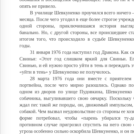
опять не привело.
В училище Шевкуненко проучился всего ничего 
месяца. После чего угодил в еще более строгое учрежд
одной стороны, приключившаяся история выгля
банально. Но, с другой стороны, все происшедшее с
итогом того, что происходило в судьбе Шевкуненк
годы.
31 января 1976 года наступил год Дракона. Как с
Свиньи: «Этот год слишком яркий для Свиньи. Е
Свинью, и ей нужно просто уйти в тень и переждать э
«уйти в тень» у Шевкуненко не получилось.
28 марта 1976 года они вместе с приятелем
портвейна, после чего мирно разошлись. Однако по
одном из дворов по улице Пудовкина, Шевкуненко 
собачника, выгуливавшего свою овчарку. Поскольку 
ждал пес такой же породы, он, движимый импульсом, 
собакой. Чем вызвал неудовольствие со стороны ее хоз
форме потребовал, чтобы «парень убирался ту-д
противном случае пригрозил спустить на него свою 
угроза особенно сильно оскорбила Шевкуненко, и он по