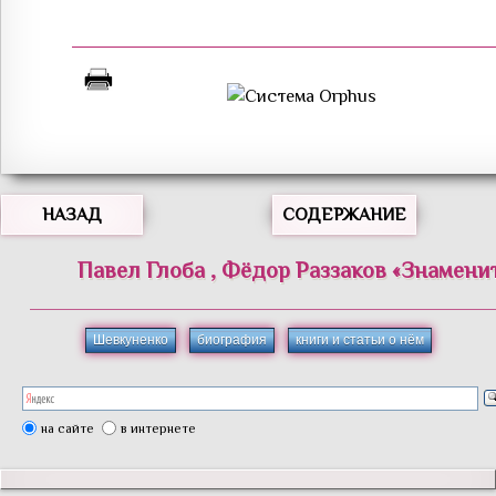
НАЗАД
СОДЕРЖАНИЕ
Павел
Глоба
,
Фёдор
Раззаков
«
Знамени
Шевкуненко
биография
книги и статьи о нём
на сайте
в интернете