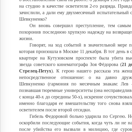
на студию в качестве осветителя 2-го разряда. Правда
зачислили, а дали ему двухмесячный испытательный с
Шевкуненко?
Он вновь совершил преступление, тем самым
похоронив последнюю хрупкую надежду на возвраще
жизни.
Говорят, на ход событий в значительной мере п
которая произошла в Москве 11 декабря. В тот день в 
квартире на Кутузовском проспекте была убита вы
звезда советского кинематографа Зоя Фёдорова (
21 д
Стрелец-Петух
). К герою нашего рассказа эта жен
непосредственное отношение: о на давно дру
Шевкуненко (гармония по месячным знакам: Лев 
познавшая тюремные университеты (она несправедлив
с конца 40-х до середины 50-х), искренне сочувствовал
именно благодаря ее вмешательству того снова взя
осветителем после второй отсидки.
Гибель Федоровой больно ударила по Сергею. Н
оскорбили последующие события, когда чуть ли не н
после убийства его вызвали в милицию, где суро