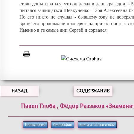
стали допытываться, что он делал в день трагедии. «В
пытался защищаться Шевкуненко. - Зоя Алексеевна бы
Но его никто не слушал - бывшему зэку не доверяли
время его продолжали проверять на причастность к эт
Именно в те самые дни Сергей и сорвался.
НАЗАД
СОДЕРЖАНИЕ
Павел
Глоба
,
Фёдор
Раззаков
«
Знамени
Шевкуненко
биография
книги и статьи о нём