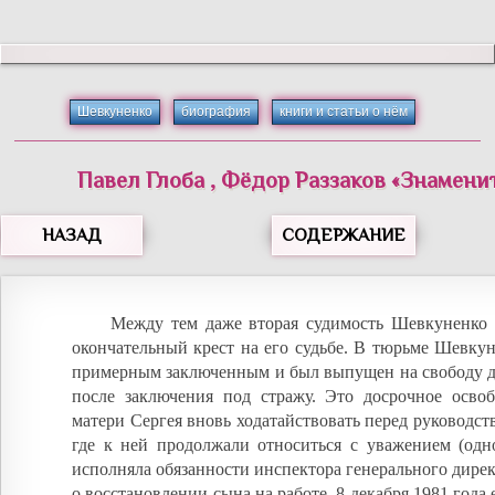
Шевкуненко
биография
книги и статьи о нём
Павел
Глоба
,
Фёдор
Раззаков
«
Знамени
НАЗАД
СОДЕРЖАНИЕ
Между тем даже вторая судимость Шевкуненко 
окончательный крест на его судьбе. В тюрьме Шевкун
примерным заключенным и был выпущен на свободу до
после заключения под стражу. Это досрочное осво
матери Сергея вновь ходатайствовать перед руководс
где к ней продолжали относиться с уважением (одн
исполняла обязанности инспектора генерального дирек
о восстановлении сына на работе. 8 декабря 1981 года