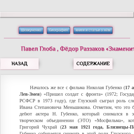
Шевкуненко
биография
книги и статьи о нём
Павел
Глоба
,
Фёдор
Раззаков
«
Знамени
НАЗАД
СОДЕРЖАНИЕ
Началось же все с фильма Николая Губенко (
17 а
Лев-Змея
) «Пришел солдат с фронта» (1972; Госуда
РСФСР в 1973 году), где Глузский сыграл роль сл
Ивана Степановича Меньшикова. Отметим, что это 
дебют актера Н. Губенко, который снимался в э
творческом объединении (ЭТО) «Мосфильма», ко
Григорий Чухрай (
23 мая 1921 года, Близнецы-П
Губенко собирается снимать в этой роли Глузского,