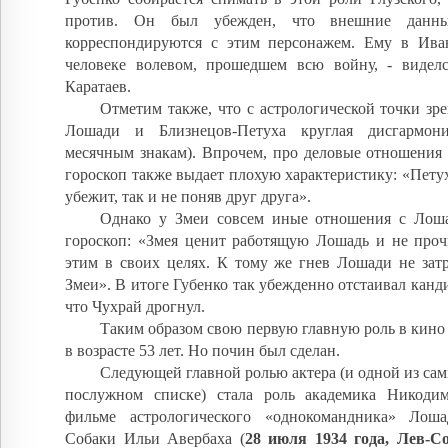
против. Он был убежден, что внешние данны
корреспондируются с этим персонажем. Ему в Ива
человеке волевом, прошедшем всю войну, - видел
Каратаев.
Отметим также, что с астрологической точки зр
Лошади и Близнецов-Петуха круглая дисгармон
месячным знакам). Впрочем, про деловые отношения
гороскоп также выдает плохую характеристику: «Петух
убежит, так и не поняв друг друга».
Однако у Змеи совсем иные отношения с Лош
гороскоп: «Змея ценит работящую Лошадь и не прочь
этим в своих целях. К тому же гнев Лошади не затр
Змеи». В итоге Губенко так убежденно отстаивал канди
что Чухрай дрогнул.
Таким образом свою первую главную роль в кино
в возрасте 53 лет. Но почин был сделан.
Следующей главной ролью актера (и одной из сам
послужном списке) стала роль академика Никоди
фильме астрологического «однокомандника» Лоша
Собаки Ильи Авербаха (
28 июля 1934 года, Лев-С