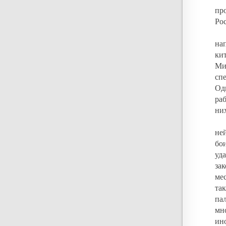
пр
Ро
на
кит
Ми
сп
Од
ра
ни
не
бо
уд
за
ме
та
па
мн
ин