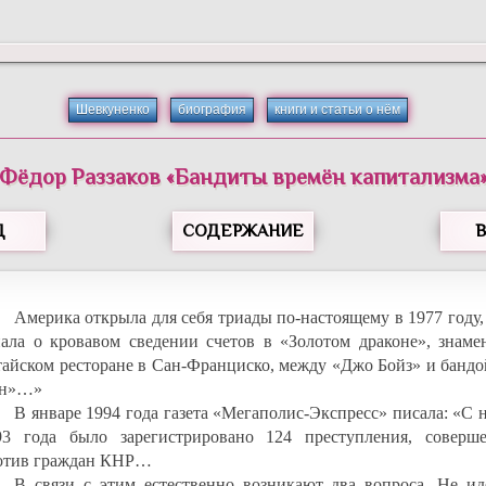
Шевкуненко
биография
книги и статьи о нём
Фёдор
Раззаков
«
Бандиты времён капитализма
Д
СОДЕРЖАНИЕ
Америка открыла для себя триады по-настоящему в 1977 году,
нала о кровавом сведении счетов в «Золотом драконе», знаме
тайском ресторане в Сан-Франциско, между «Джо Бойз» и бандо
н»…»
В январе 1994 года газета «Мегаполис-Экспресс» писала: «С 
93 года было зарегистрировано 124 преступления, соверш
отив граждан КНР…
В связи с этим естественно возникают два вопроса. Не ид