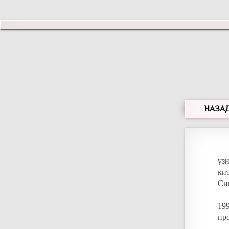
НАЗА
уз
ки
Си
19
пр