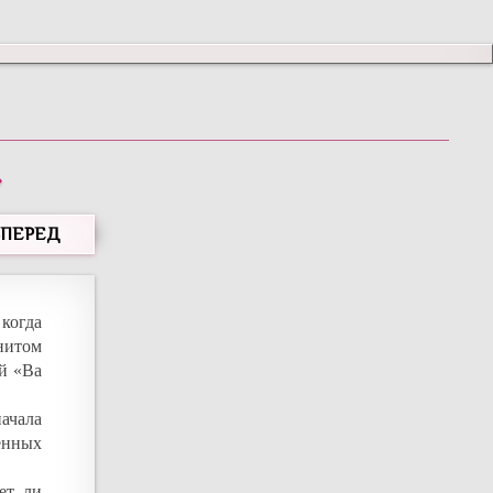
»
ВПЕРЕД
 когда
нитом
й «Ва
начала
енных
ет ли