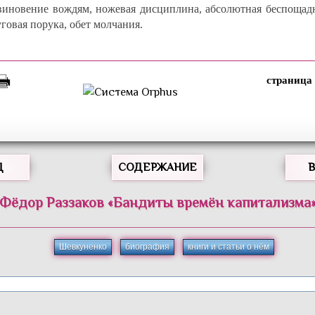
виновение вождям, ножевая дисциплина, абсолютная беспощадн
говая порука, обет молчания.
Д
СОДЕРЖАНИЕ
Фёдор
Раззаков
«
Бандиты времён капитализма
Шевкуненко
биография
книги и статьи о нём