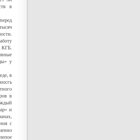
ств в
перед
тысяч
ности.
аботу
 КГБ.
ивные
ды» у
еде, в
пносгь
тного
ров в
аждый
уар» и
анах,
ния с
шенно
слепое