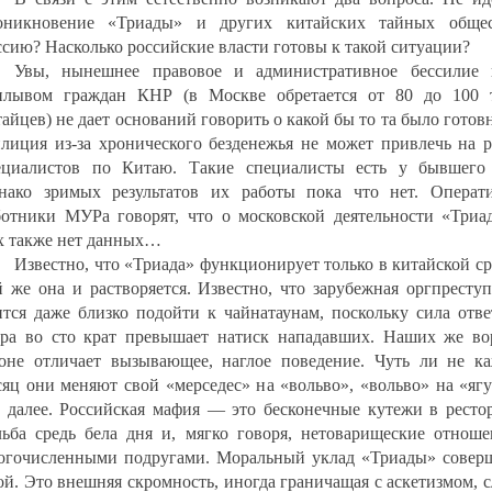
оникновение «Триады» и других китайских тайных обще
ссию? Насколько российские власти готовы к такой ситуации?
Увы, нынешнее правовое и административное бессилие 
плывом граждан КНР (в Москве обретается от 80 до 100 
айцев) не дает оснований говорить о какой бы то та было готов
лиция из-за хронического безденежья не может привлечь на р
ециалистов по Китаю. Такие специалисты есть у бывшего
нако зримых результатов их работы пока что нет. Операт
ботники МУРа говорят, что о московской деятельности «Триа
х также нет данных…
Известно, что «Триада» функционирует только в китайской ср
й же она и растворяется. Известно, что зарубежная оргпресту
ится даже близко подойти к чайнатаунам, поскольку сила отве
ара во сто крат превышает натиск нападавших. Наших же во
коне отличает вызывающее, наглое поведение. Чуть ли не к
сяц они меняют свой «мерседес» на «вольво», «вольво» на «яг
к далее. Российская мафия — это бесконечные кутежи в рестор
льба средь бела дня и, мягко говоря, нетоварищеские отноше
огочисленными подругами. Моральный уклад «Триады» совер
ой. Это внешняя скромность, иногда граничащая с аскетизмом, 