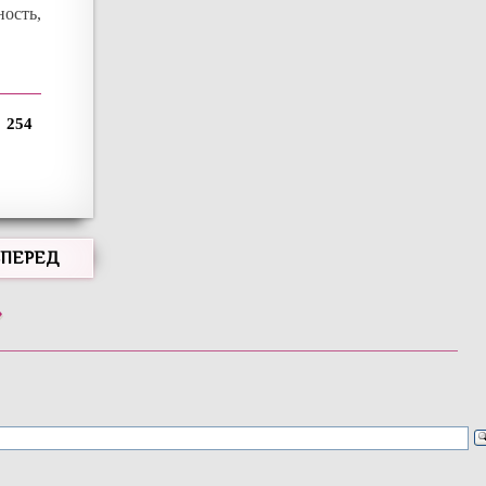
ость,
254
ВПЕРЕД
»