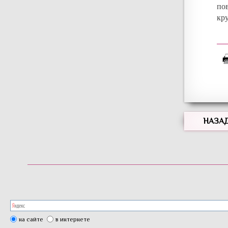
по
кру
НАЗА
на сайте
в интернете