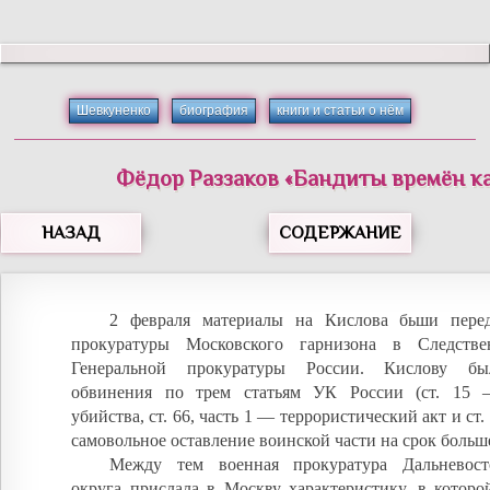
Шевкуненко
биография
книги и статьи о нём
Фёдор
Раззаков
«
Бандиты времён к
НАЗАД
СОДЕРЖАНИЕ
2 февраля материалы на Кислова бьши пере
прокуратуры Московского гарнизона в Следстве
Генеральной прокуратуры России. Кислову бы
обвинения по трем статьям УК России (ст. 15 
убийства, ст. 66, часть 1 — террористический акт и ст
самовольное оставление воинской части на срок больше
Между тем военная прокуратура Дальневост
округа прислала в Москву характеристику, в которо