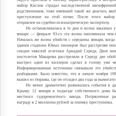
майор Кислов страдал наследственной шизофрение
родственников, тоже имевший такой же диагноз, яко
преступление на этой почве. После этого майо
отправлен на судебно-психиатрическую экспертизу.
Не останавливалась в те дни и волна заказных 
январе — феврале 93-го эта волна напоминала чем-т
Началась же волна убийств с середины января, когда
здания стадиона Юных пионеров был расстрелян неи
секции тяжелой атлетики Аркадий Середа. Двое неи
пистолетов Макарова расстреляли в Середу две обо
выстрел один из киллеров сделал в голову уже ме
Информированные источники связывали это убийс
разборками. Было известно, что в начале ноября 19
вышел из тюрьмы, где он отсидел два года за вымогате
Не менее драматично развивались события в д
Крыму. 12 января в подъезде собственного дома б
местного судоремонтного завода. Потрясенные р
награду в 2 миллиона рублей за поимку преступника.