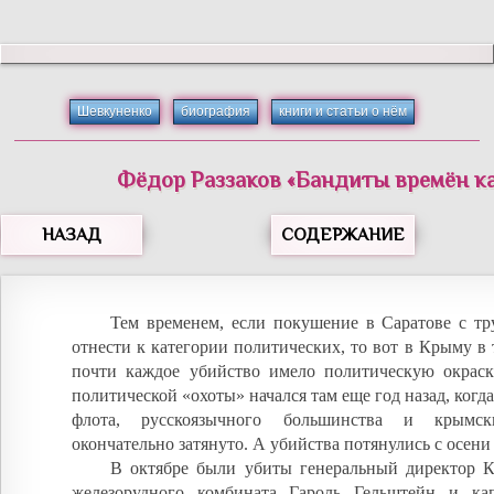
Шевкуненко
биография
книги и статьи о нём
Фёдор
Раззаков
«
Бандиты времён к
НАЗАД
СОДЕРЖАНИЕ
Тем временем, если покушение в Саратове с т
отнести к категории политических, то вот в Крыму в 
почти каждое убийство имело политическую окраск
политической «охоты» начался там еще год назад, когд
флота, русскоязычного большинства и крымс
окончательно затянуто. А убийства потянулись с осени 
В октябре были убиты генеральный директор 
железорудного комбината Гароль Гельштейн и ка