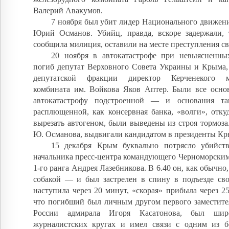
Валерий Авакумов.
7 ноября был убит лидер Национального движен
Юрий Османов. Убийц, правда, вскоре задержали, 
сообщила милиция, оставили на месте преступления св
20 ноября в автокатастрофе при невыясненных
погиб депутат Верховного Совета Украины и Крыма,
депутатской фракции директор Керченекого ме
комбината им. Войкова Яков Аптер. Были все основ
автокатастрофу подстроенной — и основания та
расплющенной, как консервная банка, «волги», отку
вырезать автогеном, были выведены из строя тормоза.
Ю. Османова, выдвигали кандидатом в президенты Кр
15 декабря Крым буквально потрясло убийст
начальника пресс-центра командующего Черноморским
1-го ранга Андрея Лазебникова. В 6.40 он, как обычно
собакой — и был застрелен в спину в подъезде сво
наступила через 20 минут, «скорая» прибыла через 2
что погибший был личным другом первого заместит
России адмирала Игоря Касатонова, был шир
журналистских кругах и имел связи с одним из 