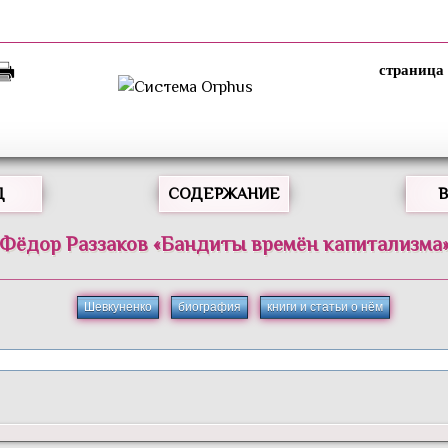
Д
СОДЕРЖАНИЕ
Фёдор
Раззаков
«
Бандиты времён капитализма
Шевкуненко
биография
книги и статьи о нём