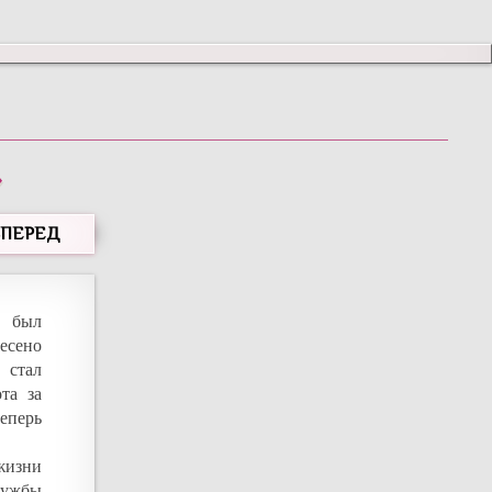
»
ВПЕРЕД
н был
есено
 стал
та за
еперь
жизни
лужбы