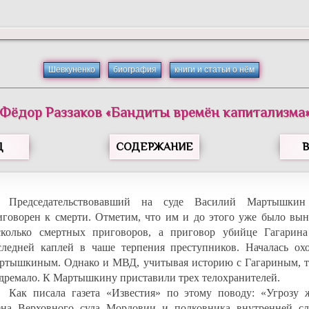
Шевкуненко
биография
книги и статьи о нём
Фёдор
Раззаков
«
Бандиты времён капитализма
Д
СОДЕРЖАНИЕ
Председательствовавший на суде Василий Мартышки
иговорен к смерти. Отметим, что им и до этого уже было вын
сколько смертных приговоров, а приговор убийце Гагарина
следней каплей в чаше терпения преступников. Началась охо
ртышкиным. Однако и МВД, учитывая историю с Гагариным, т
 дремало. К Мартышкину приставили трех телохранителей.
Как писала газета «Известия» по этому поводу: «Угрозу 
ена Верховного суда Мордовии и полковника внутренней с