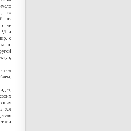
ачало
о, что
ой из
го не
МВД и
ир, с
на не
ругой
ктур,
о под
блем,
видел,
своих
азания
в зал
етеля
ствии