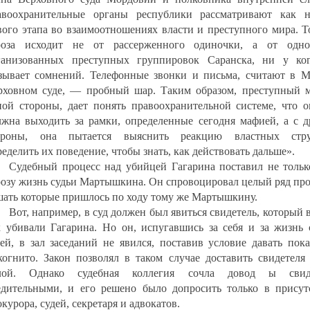
авоохранительные органы республики рассматривают как н
вого этапа во взаимоотношениях власти и преступного мира. Т
роза исходит не от рассерженного одиночки, а от одн
ганизованных преступных группировок Саранска, ни у ко
зывает сомнений. Телефонные звонки и письма, считают в 
рховном суде, — пробный шар. Таким образом, преступный м
ной стороны, дает понять правоохранительной системе, что о
лжна выходить за рамки, определенные сегодня мафией, а с д
ороны, она пытается выяснить реакцию властных стру
еделить их поведение, чтобы знать, как действовать дальше».
Судебный процесс над убийцей Гагарина поставил не тольк
розу жизнь судьи Мартышкина. Он спровоцировал целый ряд про
шать которые пришлось по ходу тому же Мартышкину.
Вот, например, в суд должен был явиться свидетель, который 
к убивали Гагарина. Но он, испугавшись за себя и за жизнь 
тей, в зал заседаний не явился, поставив условие давать пок
когнито. Закон позволял в таком случае доставить свидетеля 
лой. Однако судебная коллегия сочла довод ы свид
едительными, и его решено было допросить только в присут
курора, судей, секретаря и адвокатов.