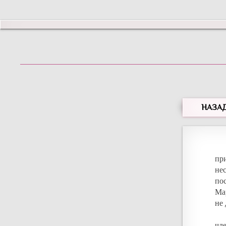
НАЗА
пр
не
по
Ма
не
чл