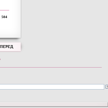
504
ВПЕРЕД
»