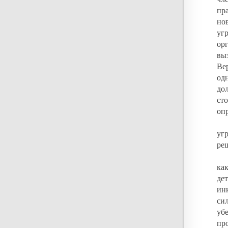
пр
но
уг
ор
вы
Ве
од
до
ст
опр
уг
ре
ка
де
ин
си
уб
про