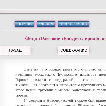
Шевкуненко
биография
книги и статьи о нём
Фёдор
Раззаков
«
Бандиты времён к
НАЗАД
СОДЕРЖАНИЕ
Отметим, что гораздо ранее этого случая на 
начальник московского Бутырского изолятора по
Городские власти с поддержкой не спешили, и 
заключенных обратился к авторитетам преступного м
этого целый грузовик с мылом, консервами и табак
тюрьмы.
14 февраля в Новочеркасской тюрьме был приве
смертный приговор «убийце века», 58-летнему Анд