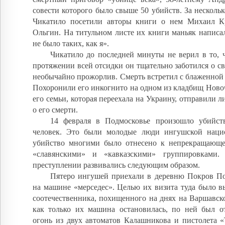
совести которого было свыше 50 убийств. За нескольк
Чикатило посетили авторы книги о нем Михаил К
Ольгин. На титульном листе их книги маньяк написа
не было таких, как я».
Чикатило до последней минуты не верил в то, ч
протяжении всей отсидки он тщательно заботился о св
необычайно прожорлив. Смерть встретил с блаженной 
Похоронили его инкогнито на одном из кладбищ Новоч
его семьи, которая переехала на Украину, отправили л
о его смерти.
14 февраля в Подмосковье произошло убийст
человек. Это были молодые люди ингушской наци
убийство многими было отнесено к непрекращающ
«славянскими» и «кавказскими» группировками
преступлении развивались следующим образом.
Пятеро ингушей приехали в деревню Покров По
на машине «мерседес». Целью их визита туда было в
соотечественника, похищенного на днях на Варшавск
как только их машина остановилась, по ней был 
огонь из двух автоматов Калашникова и пистолета «