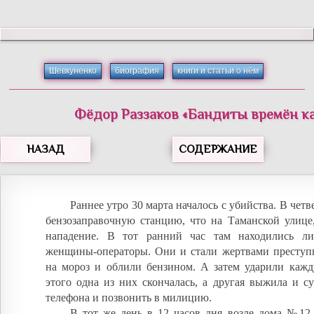
Шевкуненко
биография
книги и статьи о нём
Фёдор
Раззаков
«
Бандиты времён к
НАЗАД
СОДЕРЖАНИЕ
Раннее утро 30 марта началось с убийства. В четв
бензозаправочную станцию, что на Таманской улице
нападение. В тот ранний час там находились л
женщины-операторы. Они и стали жертвами преступ
на мороз и облили бензином. А затем ударили каж
этого одна из них скончалась, а другая выжила и с
телефона и позвонить в милицию.
В тот же день в 12 часов дня возле дома №12,