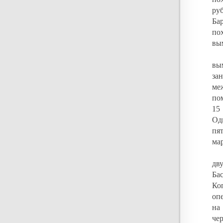
ру
Ба
по
вы
вы
за
ме
по
15
Од
пя
ма
дв
Ба
Ко
оп
на
чер