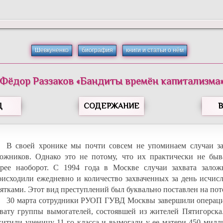
Шевкуненко
биография
книги и статьи о нём
Фёдор
Раззаков
«
Бандиты времён капитализма
Д
СОДЕРЖАНИЕ
В своей хронике мы почти совсем не упоминаем случаи за
ложников. Однако это не потому, что их практически не быва
орее наоборот. С 1994 года в Москве случаи захвата залож
оисходили ежедневно и количество захваченных за день исчисл
сятками. Этот вид преступлений был буквально поставлен на пот
30 марта сотрудники РУОП ГУВД Москвы завершили операц
хвату группы вымогателей, состоявшей из жителей Пятигорска
хитили ученицу 11-го класса и вымогали у ее матери 450 милл