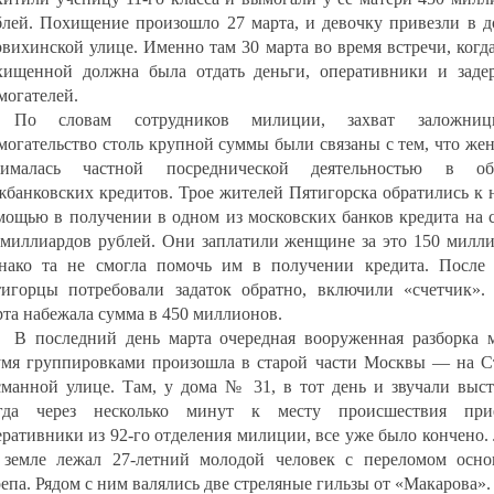
блей. Похищение произошло 27 марта, и девочку привезли в д
рвихинской улице. Именно там 30 марта во время встречи, когд
хищенной должна была отдать деньги, оперативники и заде
могателей.
По словам сотрудников милиции, захват заложни
могательство столь крупной суммы были связаны с тем, что же
нималась частной посреднической деятельностью в об
жбанковских кредитов. Трое жителей Пятигорска обратились к 
мощью в получении в одном из московских банков кредита на 
 миллиардов рублей. Они заплатили женщине за это 150 милли
нако та не смогла помочь им в получении кредита. После 
тигорцы потребовали задаток обратно, включили «счетчик».
рта набежала сумма в 450 миллионов.
В последний день марта очередная вооруженная разборка 
умя группировками произошла в старой части Москвы — на С
сманной улице. Там, у дома № 31, в тот день и звучали выст
гда через несколько минут к месту происшествия при
еративники из 92-го отделения милиции, все уже было кончено
 земле лежал 27-летний молодой человек с переломом осно
епа. Рядом с ним валялись две стреляные гильзы от «Макарова».