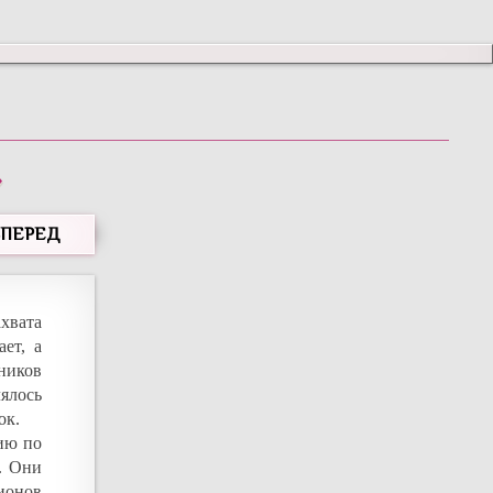
»
ВПЕРЕД
хвата
ет, а
ников
ялось
ок.
ию по
. Они
ионов