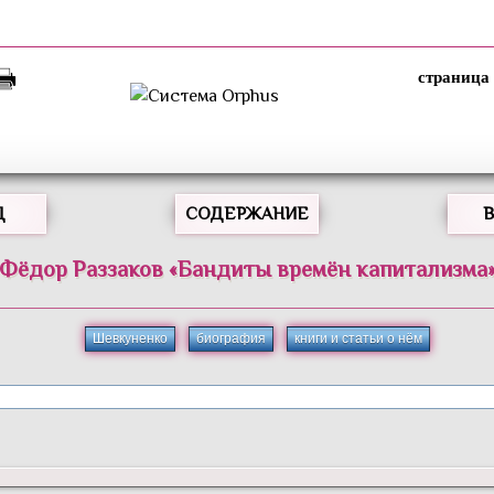
Д
СОДЕРЖАНИЕ
Фёдор
Раззаков
«
Бандиты времён капитализма
Шевкуненко
биография
книги и статьи о нём