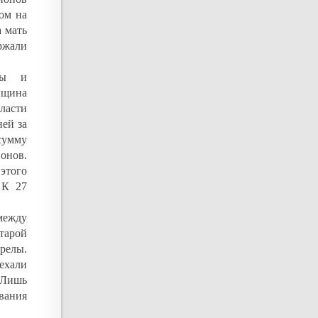
ом на
а мать
ржали
цы и
нщина
ласти
ней за
сумму
онов.
этого
 К 27
между
тарой
релы.
ехали
. Лишь
вания