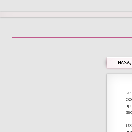
НАЗА
за
ск
пр
де
за
по