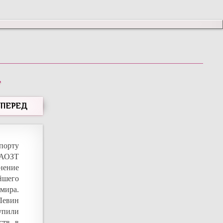
»
ВПЕРЕД
порту
 АОЗТ
нение
йшего
мира.
Левин
тупили
ств в