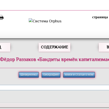
Д
СОДЕРЖАНИЕ
Фёдор
Раззаков
«
Бандиты времён капитализма
Шевкуненко
биография
книги и статьи о нём