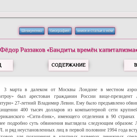
Шевкуненко
биография
книги и статьи о нём
Фёдор
Раззаков
«
Бандиты времён капитализма
Д
СОДЕРЖАНИЕ
3 марта в далеком от Москвы Лондоне в местном аэро
итроу» был арестован гражданин России вице-президент
атурн» 27-летний Владимир Левин. Ему было предъявлено обви
хищении 400 тысяч долларов из компьютерной сети крупне
ериканского «Сити-бэнк», имеющего отделения в 90 странах 
лее подробно суть обвинения выглядела следующим образом: 
 Л. и ряд неустановленных лиц в первой половине 1994 года вс
сговор для похищения в крупных размерах денежных сред