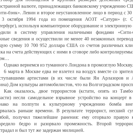
остранной валюте, принадлежащих банковскому учреждению 
ити-бэнк». Левин и второе неустановленное лицо в период с 3
 3 октября 1994 года из помещения АОЗТ «Сатурн» (г. С
тербург), используя компьютерное оборудование и электронную 
одили в систему управления наличными фондами «Сити-
жные сведения и осуществили не менее 40 незаконных перевод
щую сумму 10 700 952 доллара США со счетов различных кли
нка на счета действующих с ними в сговоре либо контролируем
рм…
Однако вернемся из туманного Лондона в промозглую Москву.
6 марта в Москве едва не взлетел на воздух вместе со зрите
ступавшими артистами (в их числе были Ян Арлазоров и 
ина) Дом культуры автомобилистов, что на Волгоградском просп
Как оказалось, двое террористов (кстати, опять из Тамбо
ласти) несли самодельное взрывное устройство на концерт в
нако на полпути к культурному учреждению бомба вне
орвалась раньше времени. В результате террорист, несший су
мбой, получил тяжелейшие ранения: ему оторвало правую к
вредило бедро и разорвало промежность. Второй террори
страдал и был тут же задержан милицией.