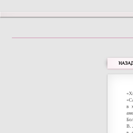
НАЗА
«Х
«С
в 
ам
Бо
В.
в 