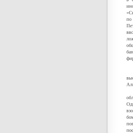
ин
«С
по
Пе
вв
ло
об
ба
фи
вы
Ал
об
Од
вз
бо
по
по