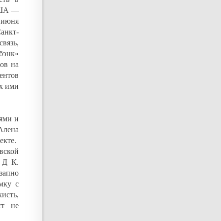
США —
0 июня
анкт-
связь,
бэнк»
ов на
ентов
ых ими
лями и
Алена
екте.
вской
 Д К.
запно
мку с
исть,
ст не