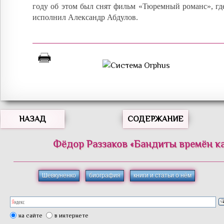
году об этом был снят фильм «Тюремный романс», гд
исполнил Александр Абдулов.
НАЗАД
СОДЕРЖАНИЕ
Фёдор
Раззаков
«
Бандиты времён к
Шевкуненко
биография
книги и статьи о нём
на сайте
в интернете