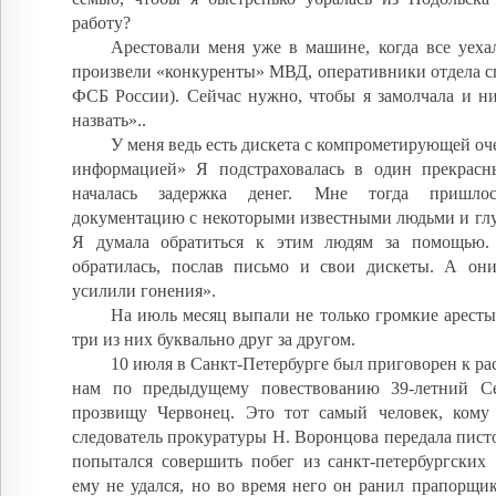
работу?
Арестовали меня уже в машине, когда все уеха
произвели «конкуренты» МВД, оперативники отдела 
ФСБ России). Сейчас нужно, чтобы я замолчала и ни
назвать»..
У меня ведь есть дискета с компрометирующей о
информацией» Я подстраховалась в один прекрасн
началась задержка денег. Мне тогда пришлос
документацию с некоторыми известными людьми и глуб
Я думала обратиться к этим людям за помощью
обратилась, послав письмо и свои дискеты. А они
усилили гонения».
На июль месяц выпали не только громкие аресты
три из них буквально друг за другом.
10 июля в Санкт-Петербурге был приговорен к ра
нам по предыдущему повествованию 39-летний С
прозвищу Червонец. Это тот самый человек, кому
следователь прокуратуры Н. Воронцова передала писто
попытался совершить побег из санкт-петербургских 
ему не удался, но во время него он ранил прапорщи