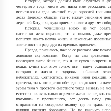
Историю, которая должна была случиться в фе
четвертого года, много лет назад мне рассказала с
встретился на едва заметной среди зарослей тропин
лесах Тверской области, где-то между районным цен
деревней Батуриха, куда приехал к своим друзьям соби
История, услышанная мною из уст обаяте
настолько меня поразила, что я, помню, даже пр
попытку начать новую жизнь и наконец-то избавитьс
зависимости и ряда других вредных привычек.
Правда, признаюсь, начало ее рассказа мне показ
довольно скучноватым. Когда ты сам доезжаешь
последнем литре бензина, так и не сумев наскрести 
водки, купив при этом только две, - вдруг услышат
историю о жизни и здоровье набивших оском
небожителях. Согласитесь, никакой иной реакции, 
протеста, эта многократно обглоданная до кости и нам
зубам тема у простого смертного тогда вызвать не мог
естественно, испытывал огромное желание поднять свой
max-imus» с прогнившего, лет десять назад уп
отправиться на соседнюю поляну, где из травы то
шляпки крепких боровиков. Но по какой-то непо