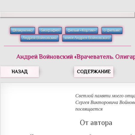
Шевкуненко
биография
фильм «Кортик»
о фильме
Андрей Войновский
книги Андрея Войновского
Андрей
Войновский
«
Врачеватель. Олигар
НАЗАД
СОДЕРЖАНИЕ
Светлой памяти моего отц
Сергея Викторовича Войнов
посвящается
От автора