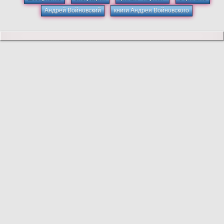
Андрей Войновский
книги Андрея Войновского