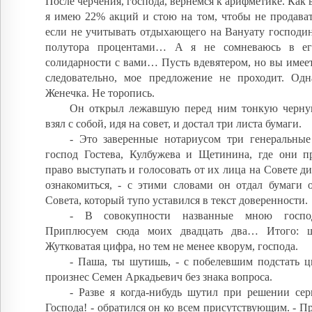
После черчения, господа, вернемся к арифметике. Как 
я имею 22% акций и стою на том, чтобы не продават
если не учитывать отдыхающего на Вануату господин
полутора процентами… А я не сомневаюсь в ег
солидарности с вами… Пусть вдевятером, но вы имеет
следовательно, мое предложение не проходит. Одн
Женечка. Не торопись.
Он открыл лежавшую перед ним тонкую черну
взял с собой, идя на совет, и достал три листа бумаги.
- Это заверенные нотариусом три генеральные
господ Гостева, Кулбужева и Щетинина, где они п
право выступать и голосовать от их лица на Совете д
ознакомиться, - с этими словами он отдал бумаги 
Совета, который тупо уставился в текст доверенности.
- В совокупности названные мною госп
Приплюсуем сюда моих двадцать два… Итого: ше
Жутковатая цифра, но тем не менее кворум, господа.
- Паша, ты шутишь, - с побелевшим подстать ц
произнес Семен Аркадьевич без знака вопроса.
- Разве я когда-нибудь шутил при решении сер
Господа! - обратился он ко всем присутствующим. - 