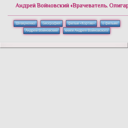
Андрей
Войновский
«
Врачеватель. Олигар
Шевкуненко
биография
фильм «Кортик»
о фильме
Андрей Войновский
книги Андрея Войновского