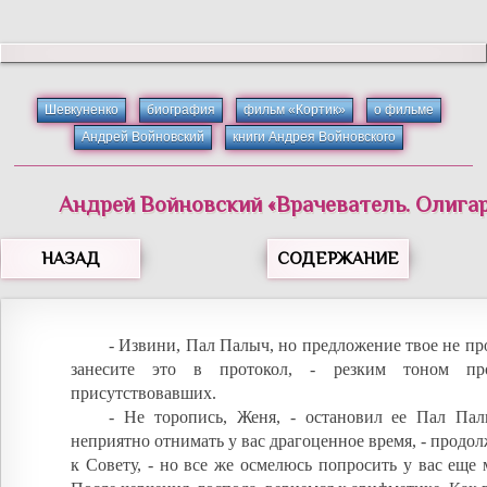
Шевкуненко
биография
фильм «Кортик»
о фильме
Андрей Войновский
книги Андрея Войновского
Андрей
Войновский
«
Врачеватель. Олигар
НАЗАД
СОДЕРЖАНИЕ
- Извини, Пал Палыч, но предложение твое не про
занесите это в протокол, - резким тоном пр
присутствовавших.
- Не торопись, Женя, - остановил ее Пал Пал
неприятно отнимать у вас драгоценное время, - продол
к Совету, - но все же осмелюсь попросить у вас еще