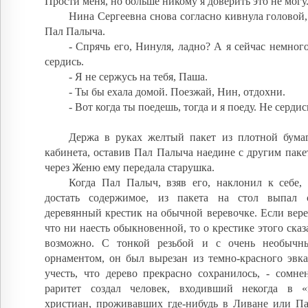
Прости меня, но больше никому я доверить это не мог
Нина Сергеевна снова согласно кивнула головой, 
Пал Палыча.
- Спрячь его, Нинуля, ладно? А я сейчас немног
сердись.
- Я не сержусь на тебя, Паша.
- Ты бы ехала домой. Поезжай, Нин, отдохни.
- Вот когда ты поедешь, тогда и я поеду. Не сердис
Держа в руках желтый пакет из плотной бума
кабинета, оставив Пал Палыча наедине с другим паке
через Женю ему передала старушка.
Когда Пал Палыч, взяв его, наклонил к себе,
достать содержимое, из пакета на стол выпал с
деревянный крестик на обычной веревочке. Если вер
что ни наесть обыкновенной, то о крестике этого сказ
возможно. С тонкой резьбой и с очень необычн
орнаментом, он был вырезан из темно-красного эвка
учесть, что дерево прекрасно сохранилось, - сомне
раритет создал человек, входивший некогда в «
христиан, проживавших где-нибудь в Ливане или Па