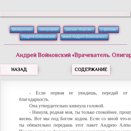
Шевкуненко
биография
фильм «Кортик»
о фильме
Андрей Войновский
книги Андрея Войновского
Андрей
Войновский
«
Врачеватель. Олигар
НАЗАД
СОДЕРЖАНИЕ
- Если первая ее увидишь, передай от
благодарность.
Она утвердительно кивнула головой.
- Нинуля, родная моя, ты только спокойнее, прош
жизнь. Все мы под Богом ходим. Если со мной что-н
ты обязательно передашь этот пакет Андрею Алекс