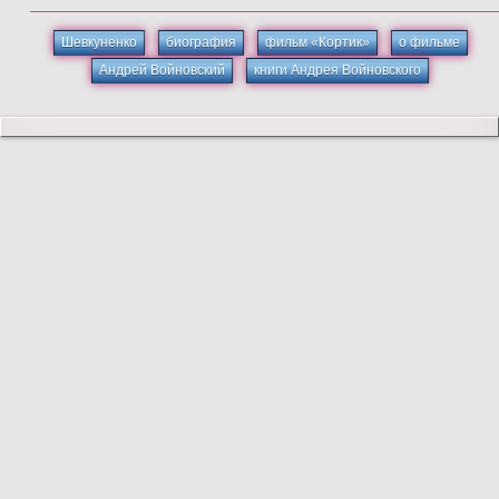
Шевкуненко
биография
фильм «Кортик»
о фильме
Андрей Войновский
книги Андрея Войновского