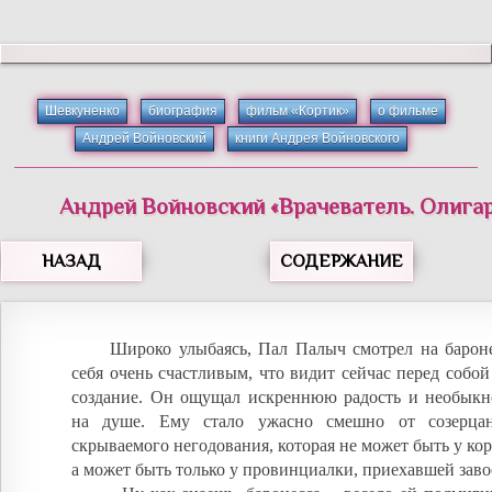
Шевкуненко
биография
фильм «Кортик»
о фильме
Андрей Войновский
книги Андрея Войновского
Андрей
Войновский
«
Врачеватель. Олигар
НАЗАД
СОДЕРЖАНИЕ
Широко улыбаясь, Пал Палыч смотрел на бароне
себя очень счастливым, что видит сейчас перед собой
создание. Он ощущал искреннюю радость и необыкн
на душе. Ему стало ужасно смешно от созерца
скрываемого негодования, которая не может быть у ко
а может быть только у провинциалки, приехавшей заво