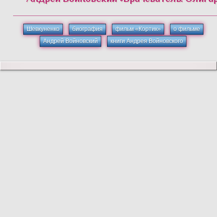
Шевкуненко
биография
фильм «Кортик»
о фильме
Андрей Войновский
книги Андрея Войновского