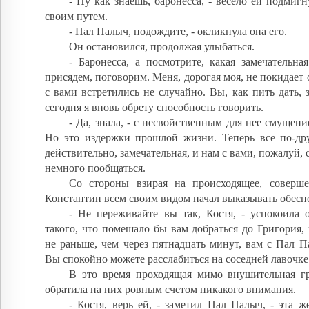
- Ну как знаешь, баронесса, - весело ей подмигн
своим путем.
- Пал Палыч, подождите, - окликнула она его.
Он остановился, продолжая улыбаться.
- Баронесса, а посмотрите, какая замечательна
присядем, поговорим. Меня, дорогая моя, не покидает
с вами встретились не случайно. Вы, как пить дать, 
сегодня я вновь обрету способность говорить.
- Да, знала, - с несвойственным для нее смущени
Но это издержки прошлой жизни. Теперь все по-дру
действительно, замечательная, и нам с вами, пожалуй, 
немного пообщаться.
Со стороны взирая на происходящее, соверш
Константин всем своим видом начал выказывать обесп
- Не переживайте вы так, Костя, - успокоила 
такого, что помешало бы вам добраться до Григория,
не раньше, чем через пятнадцать минут, вам с Пал П
Вы спокойно можете расслабиться на соседней лавочке
В это время проходящая мимо внушительная г
обратила на них ровным счетом никакого внимания.
- Костя, верь ей, - заметил Пал Палыч, - эта ж